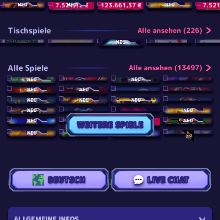
2
3
20
33
NEU
7.521,12 €
NEU
123.661,37 €
NEU
7.521
Tischspiele
Alle ansehen (226)
NEU
Alle Spiele
Alle ansehen (13497)
NEU
NEU
NEU
NEU
NEU
NEU
NEU
NEU
NEU
NEU
7.521,12 €
NEU
NEU
WEITERE SPIELE
NEU
NEU
NEU
DEUTSCH
LIVE CHAT
ALLGEMEINE INFOS