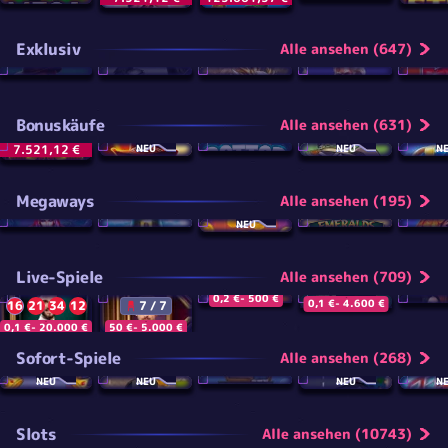
Exklusiv
Alle ansehen (647)
Bonuskäufe
Alle ansehen (631)
7.521,12 €
NEU
NEU
N
Megaways
Alle ansehen (195)
NEU
Live-Spiele
Alle ansehen (709)
0,2 €
- 500 €
NEU
0,1 €
- 4.600 €
16
21
34
12
7 / 7
0,1 €
- 20.000 €
50 €
- 5.000 €
8
33
36
1
Sofort-Spiele
Alle ansehen (268)
13
7
30
31
NEU
NEU
NEU
N
0
15
10
8
Slots
Alle ansehen (10743)