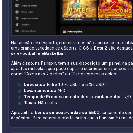
Na secção de desporto, encontramos não apenas as modalida
uma grande variedade de eSports. O
CS
e
Dota 2
são destaca
de
eFootball
e
eBasketball
.
Além disso, na Fairspin, tem à sua disposição um painel, na 
apostas múltiplas, que pode copiar e submeter em poucos cl
como “Golos nas 2 partes” ou “Parte com mais golos.
Depósitos
: Entre 10.70 USDT e 5236 USDT
Levantamentos
: N/D
Tempo de Processamento dos Levantamentos
: N/D
Taxas
: Não cobra
Aproveite o
bónus de boas-vindas de 550%
, juntamente com
depósitos. Para agarrar a oferta, saiba que a Fairspin é uma