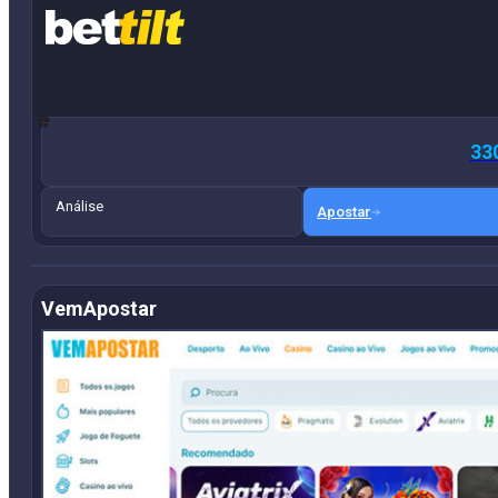
33
Análise
Apostar
VemApostar