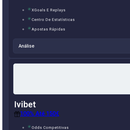
XGoals E Replays
Centro De Estatísticas
Apostas Rápidas
Análise
Ivibet
100% Até 150€
Odds Competitivas