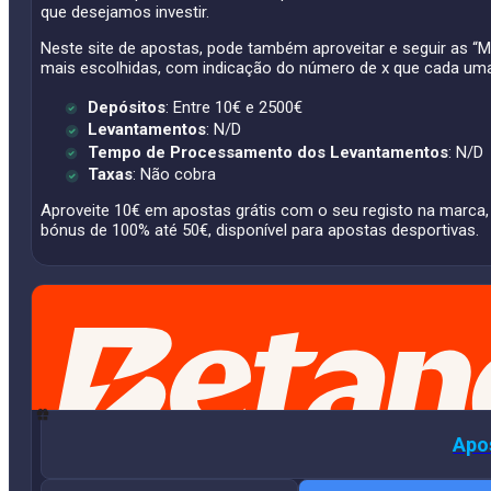
que desejamos investir.
Neste site de apostas, pode também aproveitar e seguir as “
mais escolhidas, com indicação do número de x que cada uma 
Depósitos
: Entre 10€ e 2500€
Levantamentos
: N/D
Tempo de Processamento dos Levantamentos
: N/D
Taxas
: Não cobra
Aproveite 10€ em apostas grátis com o seu registo na marca, 
bónus de 100% até 50€, disponível para apostas desportivas.
Apo