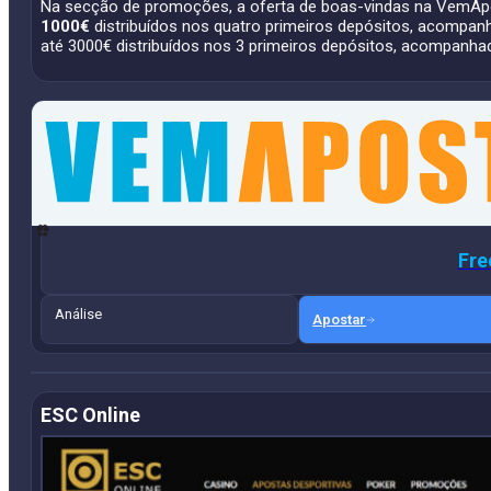
Na secção de promoções, a oferta de boas-vindas na VemA
1000€
distribuídos nos quatro primeiros depósitos, acompan
até 3000€ distribuídos nos 3 primeiros depósitos, acompanha
Fre
Análise
Apostar
ESC Online