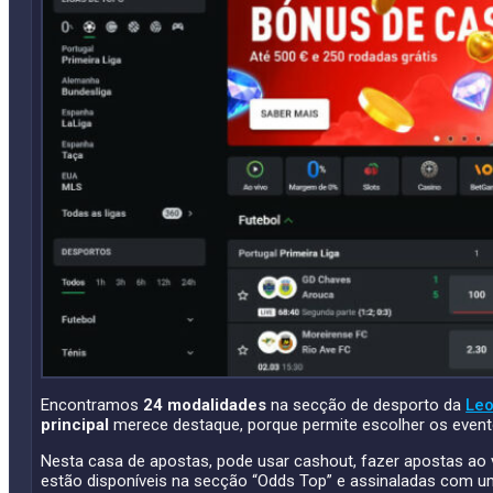
Encontramos
24 modalidades
na secção de desporto da
Le
principal
merece destaque, porque permite escolher os evento
Nesta casa de apostas, pode usar cashout, fazer apostas ao 
estão disponíveis na secção “Odds Top” e assinaladas com u