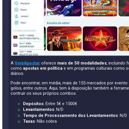
A
VemApostar
oferece
mais de 50 modalidades
, incluindo
como
apostas em política
e em programas culturais como o
diários.
Pode encontrar, em média, mais de 155 mercados por evento 
golos, entre outros. Aqui, tem à disposição também a ferram
contruir os seus próprios combos.
Depósitos
: Entre 5€ e 1500€
Levantamentos
: N/D
Tempo de Processamento dos Levantamentos
: N/D
Taxas
: Não cobra