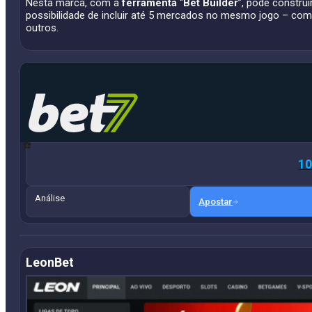
Nesta marca, com a
ferramenta
“
Bet Builder
”, pode constr
possibilidade de incluir até 5 mercados no mesmo jogo – como,
outros.
10
Análise
Apostar
LeonBet