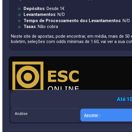
Depósitos
: Desde 1€
Levantamentos
: N/D
Tempo de Processamento dos Levantamentos
: N/D
Taxas
: Não cobra
Neste site de apostas, pode encontrar, em média, mais de 50 e
boletim, seleções com odds mínimas de 1.60, vai ver a sua co
Até 1
Análise
Apostar