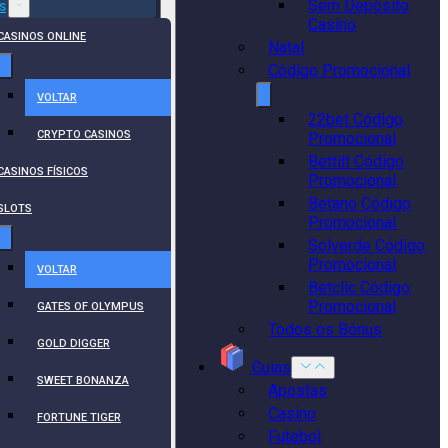
Sem Depósito
S
Casino
CASINOS ONLINE
Natal
Código Promocional
VOLTAR
22bet Código
CRYPTO CASINOS
Promocional
Bettilt Código
CASINOS FÍSICOS
Promocional
Betano Código
SLOTS
Promocional
Solverde Código
Promocional
VOLTAR
Betclic Código
Promocional
GATES OF OLYMPUS
Todos os Bónus
GOLD DIGGER
Guias
SWEET BONANZA
Apostas
Casino
FORTUNE TIGER
Futebol