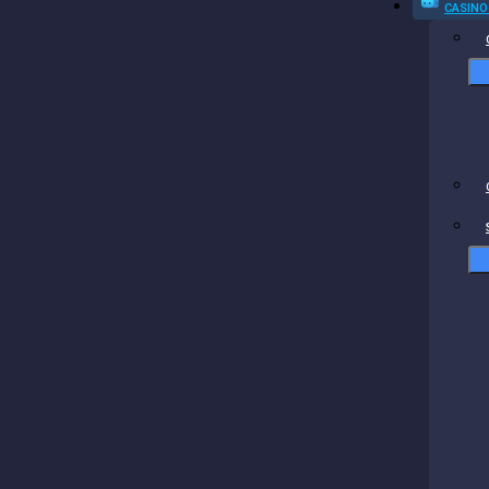
CASINO