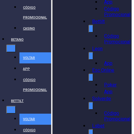
App
CÓDIGO
Código
Promocional
PROMOCIONAL
Bettilt
CASINO
Código
BETANO
Promocional
Leon
VOLTAR
App
APP
Esc Online
CÓDIGO
Poker
PROMOCIONAL
App
Solverde
BETTILT
Código
Promocional
VOLTAR
Lsbet
CÓDIGO