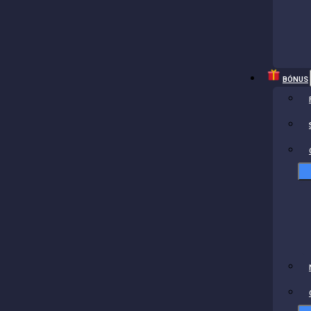
BÓNUS