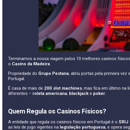
Terminamos a nossa viagem pelos 10 melhores casinos físico
o
Casino da Madeira
.
Propriedade do
Grupo Pestana
, abriu portas pela primeira vez
Portugal.
É casa de mais de
200 slot machines
, mas fica em último na l
diferentes –
roleta americana
,
blackjack
e
poker
.
Quem Regula os Casinos Físicos?
A entidade que regula os casinos físicos em Portugal é o
SRIJ
as leis de jogo vigentes na
legislação portuguesa
, e opera se