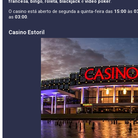
francesa
,
bingo
,
roleta
,
blackjack
e
video poker
.
O casino está aberto de segunda a quinta-feira das
15:00
às
0
as
03:00
.
Casino Estoril