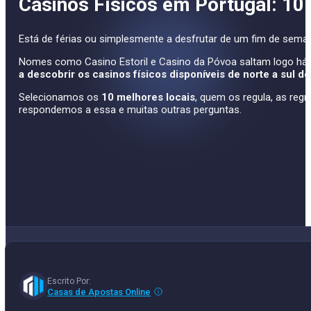
Casinos Físicos em Portugal: 10
Bonanza
Olympus
Digger
Aviator Online
Está de férias ou simplesmente a desfrutar de um fim de semana
Nomes como Casino Estoril e Casino da Póvoa saltam logo há v
Banca Francesa
a descobrir os casinos físicos disponíveis de norte a sul do
Selecionamos os
10 melhores locais
, quem os regula, as reg
Roleta
respondemos a essa e muitas outras perguntas.
Blackjack
BÓNUS E PROMOÇÕES
Melhores Bónus em
Portugal
Bónus:
Freebets Até 100€
Escrito Por:
Casas de Apostas Online