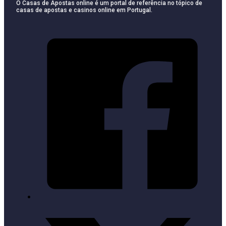
O Casas de Apostas online é um portal de referência no tópico de
casas de apostas e casinos online em Portugal.