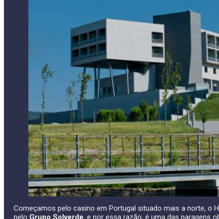
Começamos pelo casino em Portugal situado mais a norte, o Hot
pelo
Grupo Solverde
, e por essa razão, é uma das paragens ob