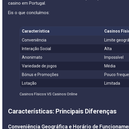
casino em Portugal.
MBWay
Multibanco
Eis o que concluímos:
Skrill
Transferência
Bancária
Característica
Casinos Físi
Cartões de
Crédito
Paysafecard
Conveniência
Limite geográ
Paypal
Neteller
Interação Social
Alta
Anonimato
Impossível
Variedade de jogos
Média
Bónus e Promoções
Pouco freque
Lotação
Limitada
Casinos Físicos VS Casinos Online
Características: Principais Diferenças
Conveniência Geográfica e Horário de Funcioname