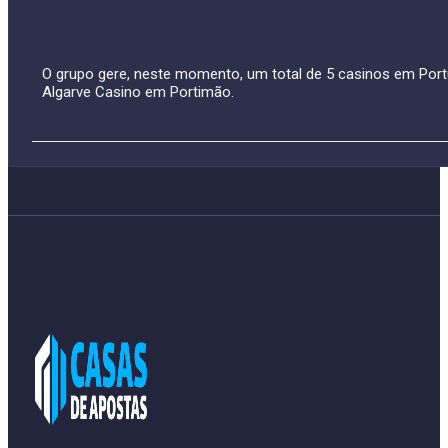
O grupo gere, neste momento, um total de 5 casinos em Portu
Algarve Casino em Portimão.