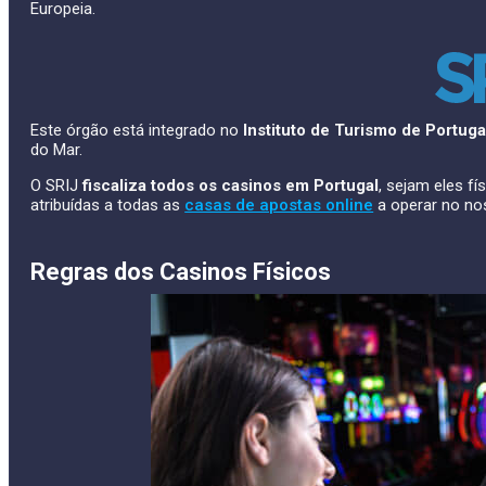
Europeia.
Este órgão está integrado no
Instituto de Turismo de Portuga
do Mar.
O SRIJ
fiscaliza todos os casinos em Portugal
, sejam eles f
atribuídas a todas as
casas de apostas online
a operar no no
Regras dos Casinos Físicos