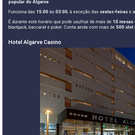
popular do Algarve
.
Funciona das
15:00
às
03:00
, à exceção das
sextas-feiras
e
É durante este horário que pode usufruir de mais de
10 mesas 
blackjack, baccarat e poker. Conta ainda com mais de
500 slot
Hotel Algarve Casino