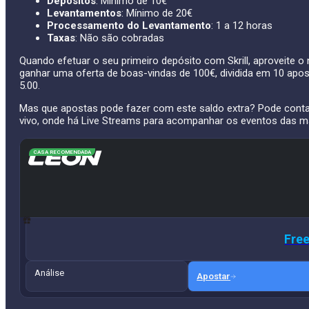
Depósitos
: Mínimo de 10€
Levantamentos
: Mínimo de 20€
Processamento do Levantamento
: 1 a 12 horas
Taxas
: Não são cobradas
Quando efetuar o seu primeiro depósito com Skrill, aproveite 
ganhar uma oferta de boas-vindas de 100€, dividida em 10 apos
5.00.
Mas que apostas pode fazer com este saldo extra? Pode cont
vivo, onde há Live Streams para acompanhar os eventos das m
Free
Análise
Apostar