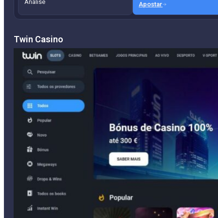
Análise
Apostar
Twin Casino