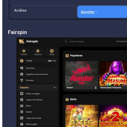
Análise
Apostar
Fairspin