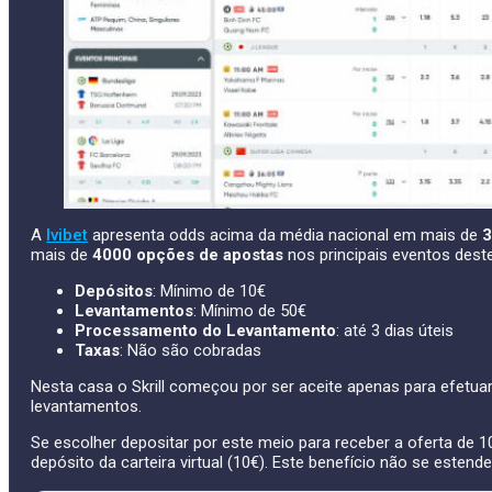
A
Ivibet
apresenta odds acima da média nacional em mais de
3
mais de
4000 opções de apostas
nos principais eventos des
Depósitos
: Mínimo de 10€
Levantamentos
: Mínimo de 50€
Processamento do Levantamento
: até 3 dias úteis
Taxas
: Não são cobradas
Nesta casa o Skrill começou por ser aceite apenas para efetuar
levantamentos.
Se escolher depositar por este meio para receber a oferta de 
depósito da carteira virtual (10€). Este benefício não se esten