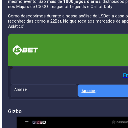
mesmo evento. São mais de
1000 jogos diários
, distribuídos 
nos Majors de CS:GO, League of Legends e Call of Duty.
Como descobrimos durante a nossa análise da LSBet, a casa o
reconhecidas como a 22Bet. No que toca aos mercados de ap
Asiático”.
F
Análise
Apostar
Gizbo