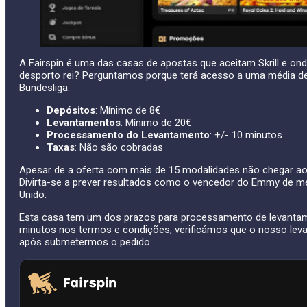
A Fairspin é uma das casas de apostas que aceitam Skrill e ond
desporto rei? Perguntamos porque terá acesso a uma média d
Bundesliga.
Depósitos
: Mínimo de 8€
Levantamentos
: Mínimo de 20€
Processamento do Levantamento
: +/- 10 minutos
Taxas
: Não são cobradas
Apesar de a oferta com mais de 15 modalidades não chegar ao
Divirta-se a prever resultados como o vencedor do Emmy de mel
Unido.
Esta casa tem um dos prazos para processamento de levantam
minutos nos termos e condições, verificámos que o nosso lev
após submetermos o pedido.