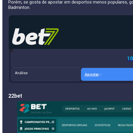
Porém, se gosta de apostar em desportos menos populares, go
Badminton.
10
Análise
Apostar
22bet