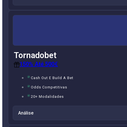
Tornadobet
150% Até 500€
Cash Out E Build A Bet
Odds Competitivas
20+ Modalidades
Análise