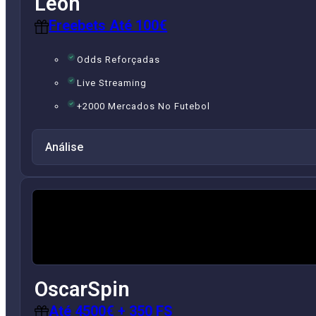
Leon
Bónus:
100% Até 150€
Freebets Até 100€
Bónus:
150% até 300€
Odds Reforçadas
Melhores Bónus de
Live Streaming
Apostas
+2000 Mercados No Futebol
Bónus de Casino Online
Análise
Bónus Sem Depósito
Casino
Bónus Sem Depósito
Apostas
MÉTODOS DE
PAGAMENTO
OscarSpin
Até 4500€ + 350 FS
Bitcoin
Mastercard