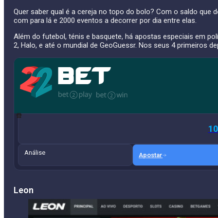
Quer saber qual é a cereja no topo do bolo? Com o saldo que d
com para lá e 2000 eventos a decorrer por dia entre elas.
Além do futebol, ténis e basquete, há apostas especiais em po
2, Halo, e até o mundial de GeoGuessr. Nos seus 4 primeiros de
10
Análise
Apostar
Leon