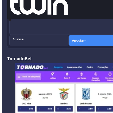
Análise
Apostar
TornadoBet