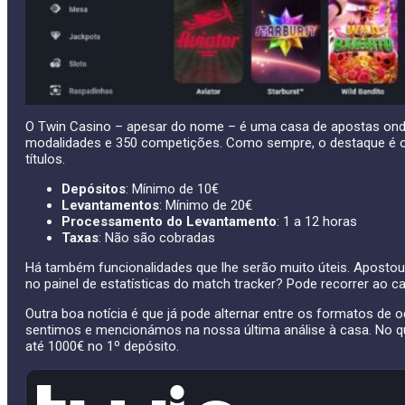
O Twin Casino – apesar do nome – é uma casa de apostas onde p
modalidades e 350 competições. Como sempre, o destaque é o f
títulos.
Depósitos
: Mínimo de 10€
Levantamentos
: Mínimo de 20€
Processamento do Levantamento
: 1 a 12 horas
Taxas
: Não são cobradas
Há também funcionalidades que lhe serão muito úteis. Apostou 
no painel de estatísticas do match tracker? Pode recorrer ao c
Outra boa notícia é que já pode alternar entre os formatos de 
sentimos e mencionámos na nossa última análise à casa. No 
até 1000€ no 1º depósito.