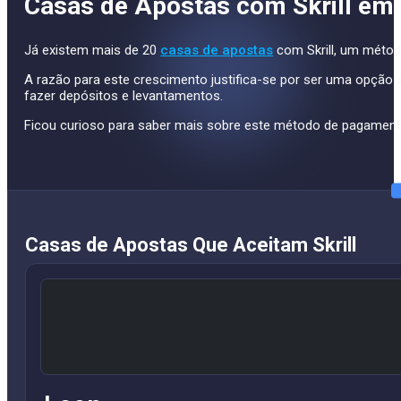
Casas de Apostas com Skrill em
Bonanza
Olympus
Digger
Aviator Online
Já existem mais de 20
casas de apostas
com Skrill, um métod
A razão para este crescimento justifica-se por ser uma opção
Banca Francesa
fazer depósitos e levantamentos.
Ficou curioso para saber mais sobre este método de pagamento? 
Roleta
Blackjack
BÓNUS E PROMOÇÕES
Casas de Apostas Que Aceitam Skrill
Melhores Bónus em
Portugal
Bónus:
Freebets Até 100€