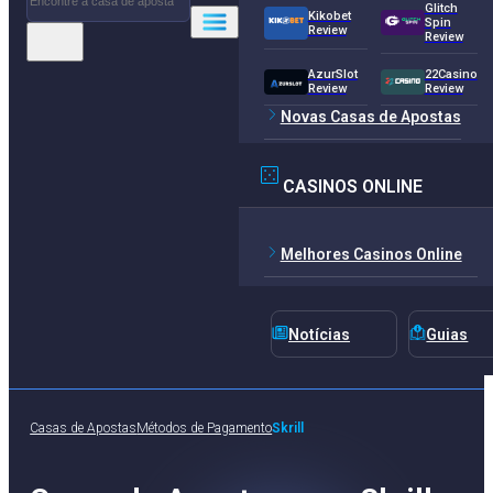
Glitch
Kikobet
Spin
Review
Review
AzurSlot
22Casino
Review
Review
Novas Casas de Apostas
CASINOS ONLINE
Melhores Casinos Online
Melhores Casinos com
Criptomoedas
Notícias
Guias
Jogos de Casino
Casas de Apostas
Métodos de Pagamento
Skrill
Slots Online
Sweet
Gates of
Gold