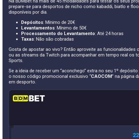
Na BDMBet há mais de 45 modalidades para testar os seus prognó
prepare-se para desportos de nicho como kabaddi, biatlo e flo
disponíveis por dia.
Depósitos
: Mínimo de 20€
Levantamentos
: Mínimo de 50€
Processamento do Levantamento
: Até 24 horas
Taxas
: Não são cobradas
Gosta de apostar ao vivo? Então aproveite as funcionalidades 
ou as streams da Twitch para acompanhar em tempo real os t
Sports.
Se a ideia de receber um “aconchego” extra no seu 1º depósito
o nosso código promocional exclusivo “
CAOCOM
” na página 
em desporto.
22