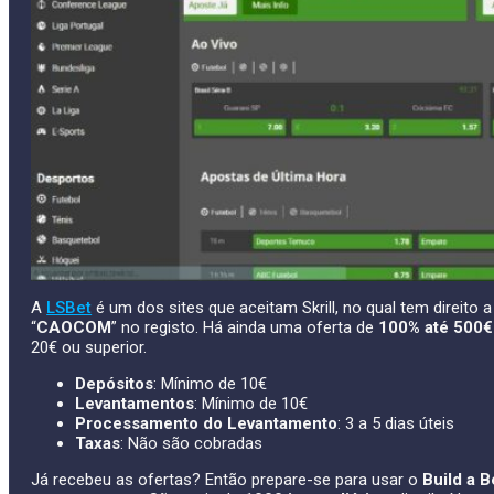
A
LSBet
é um dos sites que aceitam Skrill, no qual tem direito
“
CAOCOM
” no registo. Há ainda uma oferta de
100% até 500€
20€ ou superior.
Depósitos
: Mínimo de 10€
Levantamentos
: Mínimo de 10€
Processamento do Levantamento
: 3 a 5 dias úteis
Taxas
: Não são cobradas
Já recebeu as ofertas? Então prepare-se para usar o
Build a B