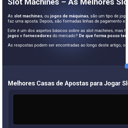
Slot Machines – As Melhores Slo
Bonanza
Olympus
Digger
Aviator Online
As
slot machines
, ou
jogos de máquinas
, são um tipo de jog
faz uma aposta. Depois, são formadas linhas de pagamento e o
Banca Francesa
Este é um dos aspetos básicos sobre as slot machines, mas há
jogos
e
fornecedores
do mercado?
De que forma posso ter
Roleta
As respostas podem ser encontradas ao longo deste artigo, o
Blackjack
BÓNUS E PROMOÇÕES
Melhores Casas de Apostas para Jogar Sl
Melhores Bónus em
Portugal
Bónus:
Freebets Até 100€