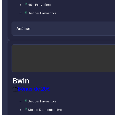
40+ Providers
Jogos Favoritos
Análise
Bwin
Bónus de 20€
Jogos Favoritos
Modo Demostrativo