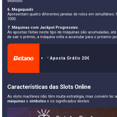
vitorioso.
6. Megaquads
Apresentam quatro diferentes janelas de rolos em simultâneo. 
1000.
7. Máquinas com Jackpot Progressivo
As apostas feitas neste tipo de máquinas são acumuladas, até
de sair o prémio, a máquina volta a acumular para o próximo ja
Aposta Grátis 20€
Características das Slots Online
As slots machines não têm muita estratégia, mas convém ter 
máquinas
e
símbolos
e os significados destes.