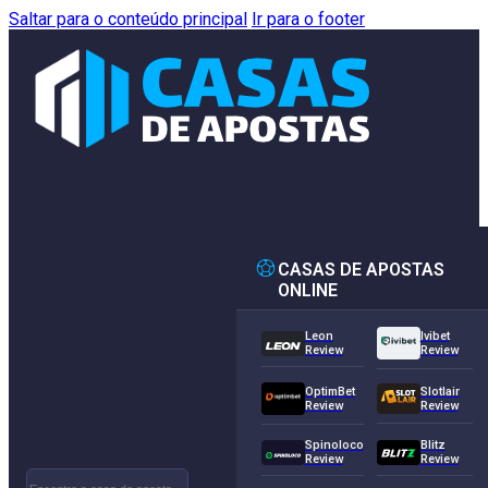
Saltar para o conteúdo principal
Ir para o footer
CASAS DE APOSTAS
ONLINE
Leon
Ivibet
Review
Review
Slotlair
OptimBet
Review
Review
Spinoloco
Blitz
Review
Review
Pesquisar