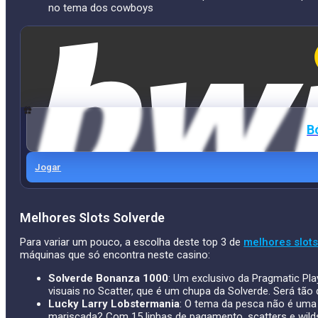
no tema dos cowboys
B
Jogar
Melhores Slots Solverde
Para variar um pouco, a escolha deste top 3 de
melhores slots
máquinas que só encontra neste casino:
Solverde Bonanza 1000
: Um exclusivo da Pragmatic Pl
visuais no Scatter, que é um chupa da Solverde. Será tão
Lucky Larry Lobstermania
: O tema da pesca não é uma 
mariscada? Com 15 linhas de pagamento, scatters e wild