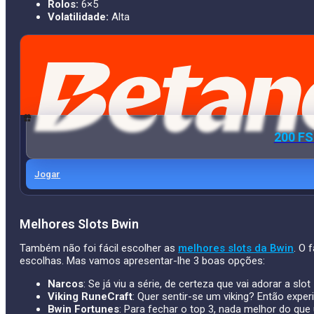
Rolos:
6×5
Volatilidade:
Alta
200 FS
Jogar
Melhores Slots Bwin
Também não foi fácil escolher as
melhores slots da Bwin
. O 
escolhas. Mas vamos apresentar-lhe 3 boas opções:
Narcos
: Se já viu a série, de certeza que vai adorar a sl
Viking RuneCraft
: Quer sentir-se um viking? Então exp
Bwin Fortunes
: Para fechar o top 3, nada melhor do que