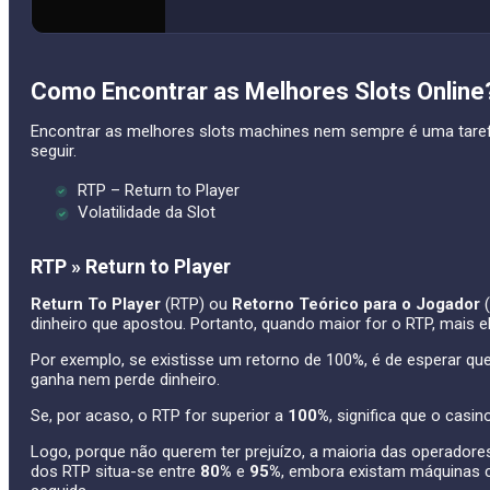
Como Encontrar as Melhores Slots Online
Encontrar as melhores slots machines nem sempre é uma taref
seguir.
RTP – Return to Player
Volatilidade da Slot
RTP » Return to Player
Return To Player
(RTP) ou
Retorno Teórico para o Jogador
(
dinheiro que apostou. Portanto, quando maior for o RTP, mais e
Por exemplo, se existisse um retorno de 100%, é de esperar q
ganha nem perde dinheiro.
Se, por acaso, o RTP for superior a
100%
, significa que o casin
Logo, porque não querem ter prejuízo, a maioria das operador
dos RTP situa-se entre
80%
e
95%
, embora existam máquinas 