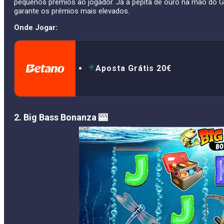
pequenos prémios ao jogador. Já a pepita de ouro na mão do G
garante os prémios mais elevados.
Onde Jogar:
Aposta Grátis 20€
2. Big Bass Bonanza 🎰