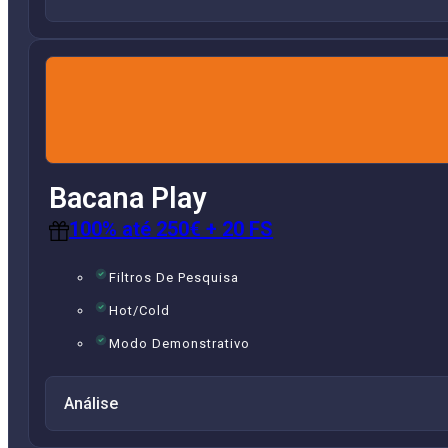
Bacana Play
100% até 250€ + 20 FS
Filtros De Pesquisa
Hot/Cold
Modo Demonstrativo
Análise