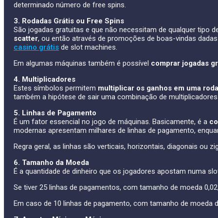
determinado número de free spins.
3. Rodadas Grátis ou Free Spins
São jogadas gratuitas e que não necessitam de qualquer tipo
scatter
, ou então através de promoções de boas-vindas dadas
casino grátis
de slot machines.
Em algumas máquinas também é possível
comprar jogadas gr
4. Multiplicadores
Estes símbolos permitem
multiplicar os ganhos em uma rod
também a hipótese de sair uma combinação de multiplicadores
5. Linhas de Pagamento
É um fator essencial no jogo de máquinas. Basicamente, é a
co
modernas apresentam milhares de linhas de pagamento, enquant
Regra geral, as linhas são verticais, horizontais, diagonais ou z
6. Tamanho da Moeda
É a quantidade de dinheiro que os jogadores apostam numa slo
Se tiver 25 linhas de pagamentos, com tamanho de moeda 0,02, 
Em caso de 10 linhas de pagamento, com tamanho de moeda de