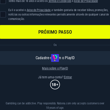
Tenho mais de 18 anos e aceito os
Termos e Condições
e
Aviso de Privacidade
Eu li e aceitei o
Aviso de Privacidade
, e também gostaria de receber bônus, promoções,
notícias ou outras informações relevantes periodicamente através de qualquer canal de
comunicação.
PRÓXIMO PASSO
Ou
Cadastre-se com o PlayID
Mais sobre o PlayID
Já tem uma conta?
Entrar
Gambling can be addictive. Play responsibly. Rabona.com only accepts customers over
18 years of age.