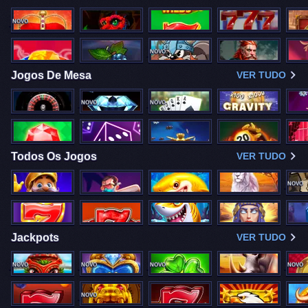
NOVO
NOVO
Jogos De Mesa
VER TUDO
NOVO
NOVO
Todos Os Jogos
VER TUDO
NOVO
Jackpots
VER TUDO
NOVO
NOVO
NOVO
NOVO
NOVO