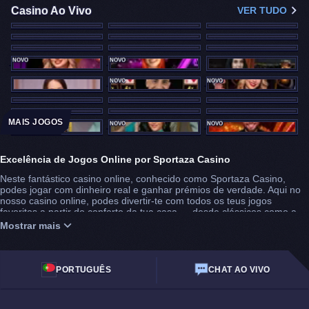
Casino Ao Vivo
VER TUDO
NOVO
NOVO
NOVO
NOVO
MAIS JOGOS
NOVO
NOVO
NOVO
Excelência de Jogos Online por Sportaza Casino
Neste fantástico casino online, conhecido como Sportaza Casino,
podes jogar com dinheiro real e ganhar prémios de verdade. Aqui no
nosso casino online, podes divertir-te com todos os teus jogos
favoritos a partir do conforto da tua casa — desde clássicos como a
roleta e o blackjack, até às novidades mais recentes como slots,
Mostrar mais
póquer e bingo.
Terás de criar uma conta antes de poderes começar a jogar no casino
online Sportaza. Só precisas de uns minutos para completar o
PORTUGUÊS
CHAT AO VIVO
processo, e depois podes passar à parte mais divertida. Para
receberes um generoso bónus de primeiro depósito, visita primeiro a
nossa página de Promoções. Todos os bónus estão disponíveis ao
cumprires o requisito de depósito mínimo.