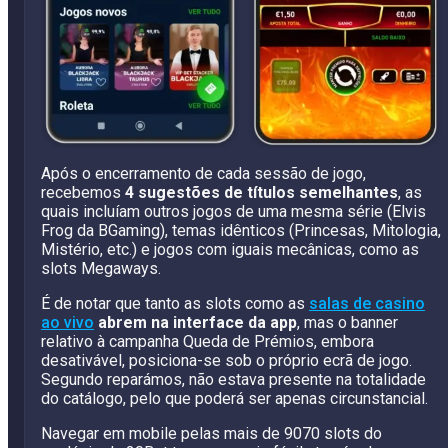
Após o encerramento de cada sessão de jogo,
recebemos
4 sugestões de títulos semelhantes
, as
quais incluíam outros jogos de uma mesma série (Elvis
Frog da BGaming), temas idênticos (Princesas, Mitologia,
Mistério, etc.) e jogos com iguais mecânicas, como as
slots Megaways.
É de notar que tanto as slots como as
salas de casino
ao vivo
abrem na interface da app
, mas o banner
relativo à campanha Queda de Prémios, embora
desativável, posiciona-se sob o próprio ecrã de jogo.
Segundo reparámos, não estava presente na totalidade
do catálogo, pelo que poderá ser apenas circunstancial.
Navegar em mobile pelas mais de 9070 slots do