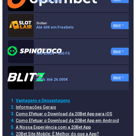
150% até 300€
Slotlair
Abrir
Até 60€ em Freebets
Spinoloco
Abrir
Até 2500€ + 300 FS
Blitz
Abrir
800% Até 26.000€
Vantagens e Desvantagens
Informações Gerais
Como Efetuar o Download da 20Bet App para iOS
Como Efetuar o Download da 20Bet App em Android
A Nossa Experiência com a 20Bet App
20Bet Site Mobile: É Melhor do que a App?