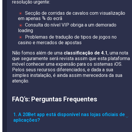
resolução urgente:
Secção de corridas de cavalos com visualização
em apenas ¾ do ecrã
Consulta do nível VIP obriga a um demorado
loading
Problemas de tradução de tipos de jogos no
casino e mercados de apostas
Não fomos além de uma
classificação de 4.1
, uma nota
que seguramente será revista assim que esta plataforma
móvel conhecer uma expansão para os sistemas iOS.
Pelos seus recursos diferenciados, e dada a sua
simples instalação, é ainda assim merecedora da sua
atenção.
FAQ’s: Perguntas Frequentes
1. A 20Bet app está disponível nas lojas oficiais de
aplicações?