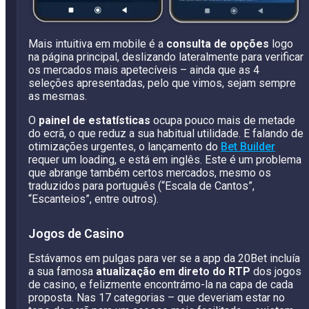
Mais intuitiva em mobile é a
consulta de opções
logo
na página principal, deslizando lateralmente para verificar
os mercados mais apetecíveis – ainda que as 4
seleções apresentadas, pelo que vimos, sejam sempre
as mesmas.
O
painel de estatísticas
ocupa pouco mais de metade
do ecrã, o que reduz a sua habitual utilidade. E falando de
otimizações urgentes, o lançamento do
Bet Builder
requer um loading, e está em inglês. Este é um problema
que abrange também certos mercados, mesmo os
traduzidos para português (“Escala de Cantos”,
“Escanteios”, entre outros).
Jogos de Casino
Estávamos em pulgas para ver se a app da 20Bet incluía
a sua famosa
atualização em direto do RTP
dos jogos
de casino, e felizmente encontrámo-la na capa de cada
proposta. Nas 17 categorias – que deveriam estar no