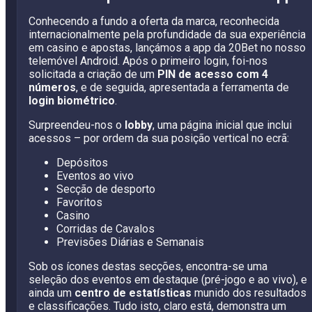
Conhecendo a fundo a oferta da marca, reconhecida
internacionalmente pela profundidade da sua experiência
em casino e apostas, lançámos a app da 20Bet no nosso
telemóvel Android. Após o primeiro login, foi-nos
solicitada a criação de um
PIN de acesso com 4
números
, e de seguida, apresentada a ferramenta de
login biométrico
.
Surpreendeu-nos o
lobby
, uma página inicial que inclui
acessos – por ordem da sua posição vertical no ecrã:
Depósitos
Eventos ao vivo
Secção de desporto
Favoritos
Casino
Corridas de Cavalos
Previsões Diárias e Semanais
Sob os ícones destas secções, encontra-se uma
seleção dos eventos em destaque (pré-jogo e ao vivo), e
ainda um
centro de estatísticas
munido dos resultados
e classificações. Tudo isto, claro está, demonstra um