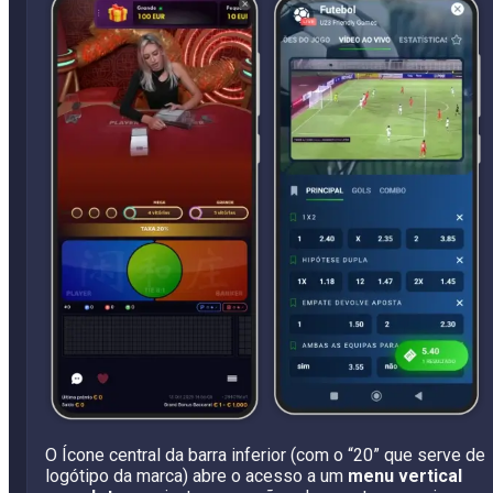
O Ícone central da barra inferior (com o “20” que serve de
logótipo da marca) abre o acesso a um
menu vertical