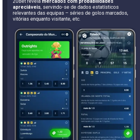
20Bet revela
mercados com probabilidades
apreciáveis
, servindo-se de dados estatísticos
relevantes das equipas – séries de golos marcados,
vitórias enquanto visitante, etc.