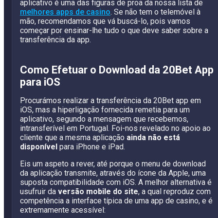
aplicativo é uma das figuras de proa da nossa lista de
melhores apps de casino
. Se não tem o telemóvel à
mão, recomendamos que vá buscá-lo, pois vamos
começar por ensinar-lhe tudo o que deve saber sobre a
transferência da app.
Como Efetuar o Download da 20Bet App
para iOS
Procurámos realizar a transferência da 20Bet app em
iOS, mas a hiperligação fornecida remetia para um
aplicativo, segundo a mensagem que recebemos,
intransferível em Portugal. Foi-nos revelado no apoio ao
cliente que a mesma aplicação
ainda não está
disponível
para iPhone e iPad.
Eis um aspeto a rever, até porque o menu de download
da aplicação transmite, através do ícone da Apple, uma
suposta compatibilidade com iOS. A melhor alternativa é
usufruir da
versão mobile do site
, a qual reproduz com
competência a interface típica de uma app de casino, e é
extremamente acessível: