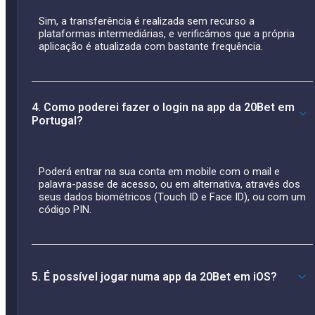
Sim, a transferência é realizada sem recurso a
plataformas intermediárias, e verificámos que a própria
aplicação é atualizada com bastante frequência.
4. Como poderei fazer o login na app da 20Bet em
Portugal?
Poderá entrar na sua conta em mobile com o mail e
palavra-passe de acesso, ou em alternativa, através dos
seus dados biométricos (Touch ID e Face ID), ou com um
código PIN.
5. É possível jogar numa app da 20Bet em iOS?