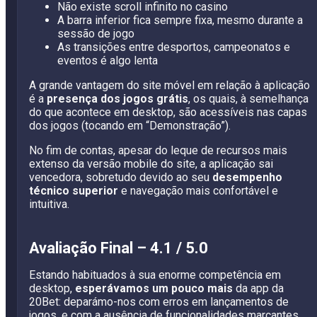
Não existe scroll infinito no casino
A barra inferior fica sempre fixa, mesmo durante a
sessão de jogo
As transições entre desportos, campeonatos e
eventos é algo lenta
A grande vantagem do site móvel em relação à aplicação
é a
presença dos jogos grátis
, os quais, à semelhança
do que acontece em desktop, são acessíveis nas capas
dos jogos (tocando em “Demonstração”).
No fim de contas, apesar do leque de recursos mais
extenso da versão mobile do site, a aplicação sai
vencedora, sobretudo devido ao seu
desempenho
técnico superior
e navegação mais confortável e
intuitiva.
Avaliação Final – 4.1 / 5.0
Estando habituados à sua enorme competência em
desktop,
esperávamos um pouco mais
da app da
20Bet: deparámo-nos com erros em lançamentos de
jogos, e com a ausência de funcionalidades marcantes.