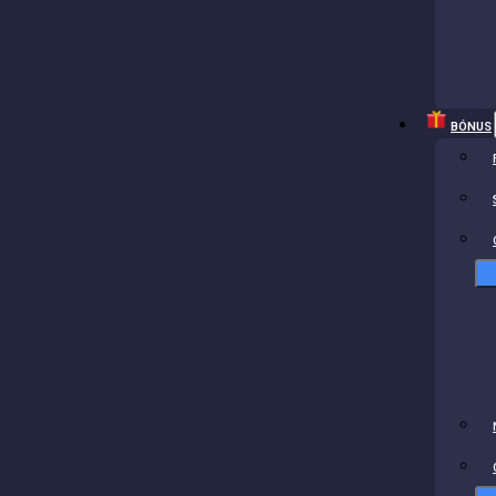
BÓNUS