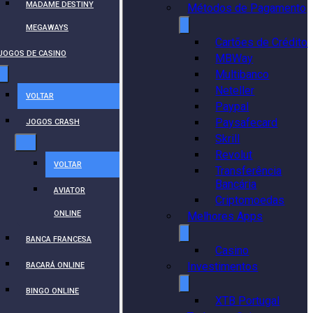
MADAME DESTINY
Métodos de Pagamento
MEGAWAYS
Cartões de Crédito
JOGOS DE CASINO
MBWay
Multibanco
Neteller
VOLTAR
Paypal
Paysafecard
JOGOS CRASH
Skrill
Revolut
VOLTAR
Transferência
Bancária
AVIATOR
Criptomoedas
ONLINE
Melhores Apps
BANCA FRANCESA
Casino
Investimentos
BACARÁ ONLINE
BINGO ONLINE
XTB Portugal