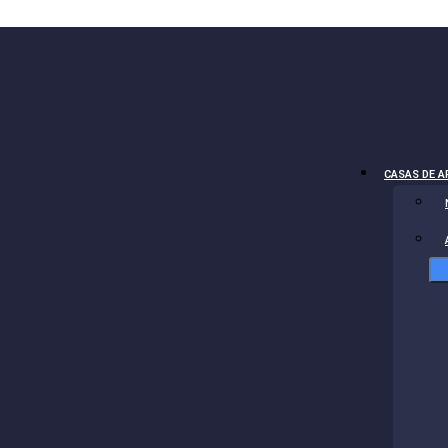
CASAS DE 