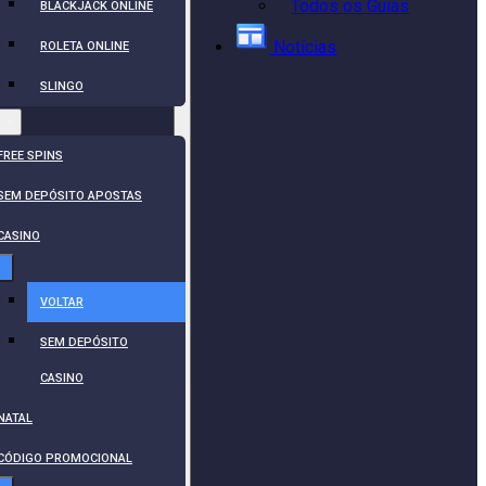
Todos os Guias
BLACKJACK ONLINE
Notícias
ROLETA ONLINE
SLINGO
FREE SPINS
SEM DEPÓSITO APOSTAS
CASINO
VOLTAR
SEM DEPÓSITO
CASINO
NATAL
CÓDIGO PROMOCIONAL