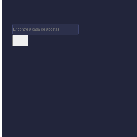
Pesquisar