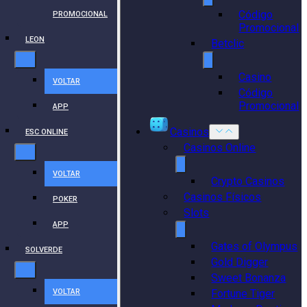
Código
PROMOCIONAL
Promocional
LEON
Betclic
Casino
VOLTAR
Código
Promocional
APP
Casinos
ESC ONLINE
Casinos Online
VOLTAR
Crypto Casinos
Casinos Físicos
POKER
Slots
APP
Gates of Olympus
SOLVERDE
Gold Digger
Sweet Bonanza
VOLTAR
Fortune Tiger