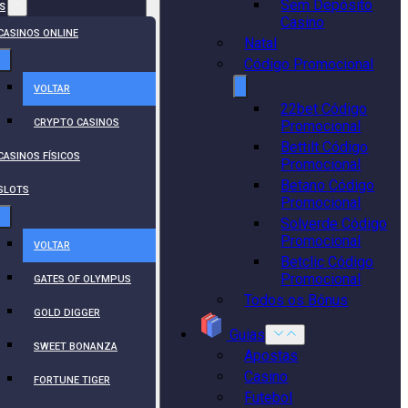
Sem Depósito
S
Casino
CASINOS ONLINE
Natal
Código Promocional
VOLTAR
22bet Código
CRYPTO CASINOS
Promocional
Bettilt Código
CASINOS FÍSICOS
Promocional
Betano Código
SLOTS
Promocional
Solverde Código
Promocional
VOLTAR
Betclic Código
Promocional
GATES OF OLYMPUS
Todos os Bónus
GOLD DIGGER
Guias
SWEET BONANZA
Apostas
Casino
FORTUNE TIGER
Futebol