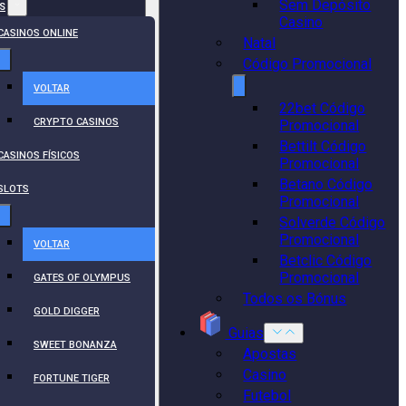
Sem Depósito
S
Casino
CASINOS ONLINE
Natal
Código Promocional
VOLTAR
22bet Código
CRYPTO CASINOS
Promocional
Bettilt Código
CASINOS FÍSICOS
Promocional
Betano Código
SLOTS
Promocional
Solverde Código
Promocional
VOLTAR
Betclic Código
Promocional
GATES OF OLYMPUS
Todos os Bónus
GOLD DIGGER
Guias
SWEET BONANZA
Apostas
Casino
FORTUNE TIGER
Futebol