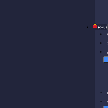
BÓNUS