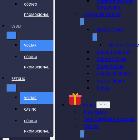
Madame Destiny
CÓDIGO
Megaways
Jogos de Casino
PROMOCIONAL
LSBET
Jogos Crash
Aviator Online
VOLTAR
Banca Francesa
CÓDIGO
Bacará Online
Bingo Online
PROMOCIONAL
Blackjack Online
BETCLIC
Roleta Online
Slingo
VOLTAR
Bónus
CASINO
Free Spins
Sem Depósito Apostas
CÓDIGO
Casino
PROMOCIONAL