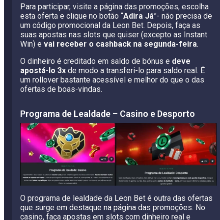
Para participar, visite a página das promoções, escolha
esta oferta e clique no botão “
Adira Já
”- não precisa de
um código promocional da Leon Bet. Depois, faça as
suas apostas nas slots que quiser (excepto as Instant
Win) e
vai receber o cashback na segunda-feira
.
O dinheiro é creditado em saldo de bónus e
deve
apostá-lo 3x
de modo a transferi-lo para saldo real. É
um rollover bastante acessível e melhor do que o das
ofertas de boas-vindas.
Programa de Lealdade – Casino e Desporto
O programa de lealdade da Leon Bet é outra das ofertas
que surge em destaque na página das promoções. No
casino, faça apostas em slots com dinheiro real e