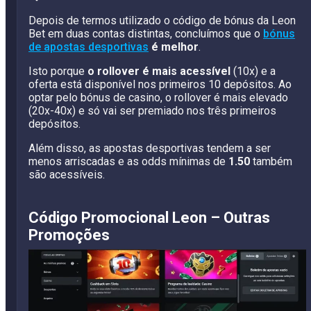
Depois de termos utilizado o código de bónus da Leon
Bet em duas contas distintas, concluímos que o
bónus
de apostas desportivas
é melhor
.
Isto porque
o rollover é mais acessível
(10x) e a
oferta está disponível nos primeiros 10 depósitos. Ao
optar pelo bónus de casino, o rollover é mais elevado
(20x-40x) e só vai ser premiado nos três primeiros
depósitos.
Além disso, as apostas desportivas tendem a ser
menos arriscadas e as odds mínimas de
1.50
também
são acessíveis.
Código Promocional Leon – Outras
Promoções