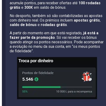
acumule pontos, para receber ofertas até
100 rodadas
grátis
e
300€
em saldo de bónus.
No desporto, também só são contabilizadas as apostas
com dinheiro real. Os prémios incluem
apostas grátis
,
saldo de bónus
e
rodadas grátis
.
A partir do momento em que está registado,
já está a
fazer parte da promoção
. Só vai receber os bónus
quando atingir os pontos necessários. Pode acompanhar
a evolução no menu da sua conta, em “os meus pontos
de fidelidade”.