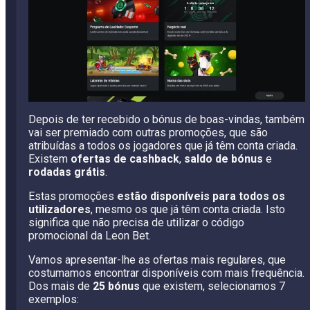
Depois de ter recebido o bónus de boas-vindas, também
vai ser premiado com outras promoções, que são
atribuídas a todos os jogadores que já têm conta criada.
Existem
ofertas de cashback
,
saldo de bónus
e
rodadas grátis
.
Estas promoções
estão disponíveis para todos os
utilizadores
, mesmo os que já têm conta criada. Isto
significa que não precisa de utilizar o código
promocional da Leon Bet.
Vamos apresentar-lhe as ofertas mais regulares, que
costumamos encontrar disponíveis com mais frequência.
Dos mais de
25 bónus
que existem, selecionamos 7
exemplos: