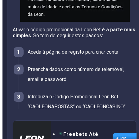
Ativar o código promocional da Leon Bet
é a parte mais
simples
. Só tem de seguir estes passos:
Aceda à página de registo para criar conta
Preencha dados como número de telemóvel,
email e password
Introduza o Código Promocional Leon Bet
“CAOLEONAPOSTAS” ou “CAOLEONCASINO”
Freebets Até
ABRIR