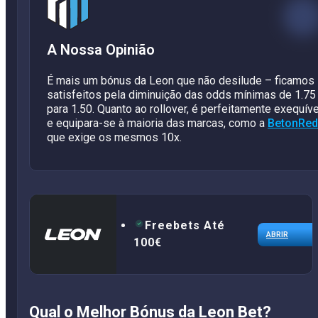
A Nossa Opinião
É mais um bónus da Leon que não desilude – ficamos
satisfeitos pela diminuição das odds mínimas de 1.75
para 1.50. Quanto ao rollover, é perfeitamente exequíve
e equipara-se à maioria das marcas, como a
BetonRed
que exige os mesmos 10x.
Freebets Até
ABRIR
100€
Qual o Melhor Bónus da Leon Bet?