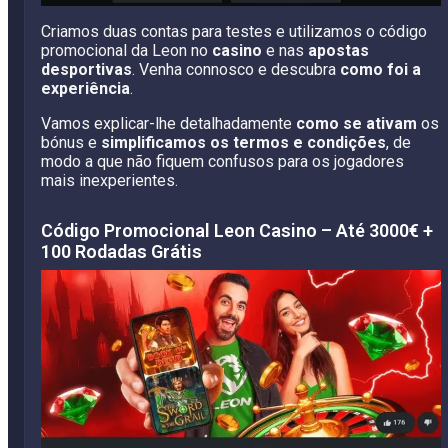
Criamos duas contas para testes e utilizamos o código
promocional da Leon no
casino
e nas
apostas
desportivas
. Venha connosco e descubra
como foi a
experiência
.
Vamos explicar-lhe detalhadamente
como se ativam
os
bónus e
simplificamos os termos e condições
, de
modo a que não fiquem confusos para os jogadores
mais inexperientes.
Código Promocional Leon Casino – Até 3000€ +
100 Rodadas Grátis