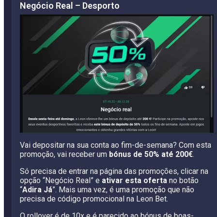
Negócio Real – Desporto
Vai depositar na sua conta ao fim-de-semana? Com esta
promoção, vai receber um
bónus de 50% até 200€
.
Só precisa de entrar na página das promoções, clicar na
opção “Negócio Real” e
ativar esta oferta
no botão
“
Adira Já
”. Mais uma vez, é uma promoção que não
precisa de código promocional na Leon Bet.
O rollover é de 10x e é parecido ao bónus de boas-