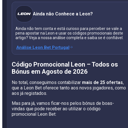
MBWay
Multibanco
Ainda não Conhece a Leon?
Skrill
Transferência
Bancária
Ainda não tem conta e está curioso para perceber se vale a
pena apostar na Leon e usar os códigos promocionais deste
Cartões de
artigo? Veja a nossa análise completa e saiba se é confiável.
Crédito
Paysafecard
Análise Leon Bet Portugal
Paypal
Neteller
Código Promocional Leon – Todos os
Bónus em Agosto de 2026
No total, conseguimos contabilizar
mais de 25 ofertas
,
que a Leon Bet oferece tanto aos novos jogadores, como
aos já registados.
Mas para já, vamos ficar-nos pelos bónus de boas-
vindas que pode receber ao utilizar o código
promocional Leon Bet: