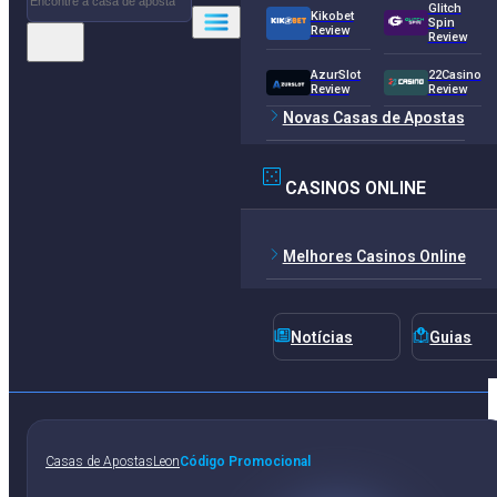
Glitch
Kikobet
Spin
Review
Review
AzurSlot
22Casino
Review
Review
Novas Casas de Apostas
CASINOS ONLINE
Melhores Casinos Online
Melhores Casinos com
Criptomoedas
Notícias
Guias
Jogos de Casino
Slots Online
Casas de Apostas
Leon
Código Promocional
Sweet
Gates of
Gold