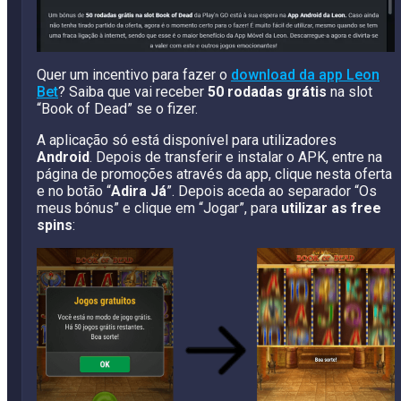
Quer um incentivo para fazer o
download da app Leon
Bet
? Saiba que vai receber
50 rodadas grátis
na slot
“Book of Dead” se o fizer.
A aplicação só está disponível para utilizadores
Android
. Depois de transferir e instalar o APK, entre na
página de promoções através da app, clique nesta oferta
e no botão “
Adira Já
”. Depois aceda ao separador “Os
meus bónus” e clique em “Jogar”, para
utilizar as free
spins
: