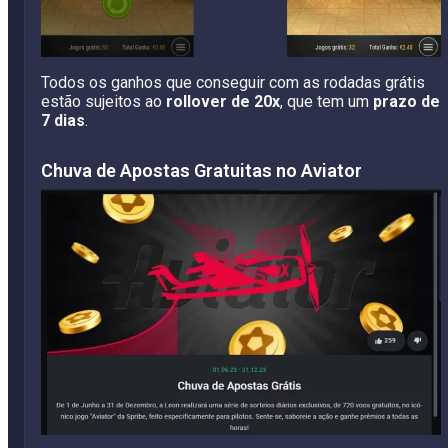
Todos os ganhos que conseguir com as rodadas grátis
estão sujeitos ao
rollover de 20x
, que tem um
prazo de
7 dias
.
Chuva de Apostas Gratuitas no Aviator