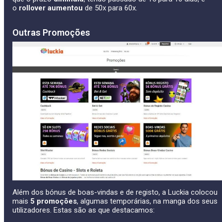
o
rollover aumentou
de 50x para 60x.
Outras Promoções
Além dos bónus de boas-vindas e de registo, a Luckia colocou
mais
5 promoções
, algumas temporárias, na manga dos seus
utilizadores. Estas são as que destacamos: