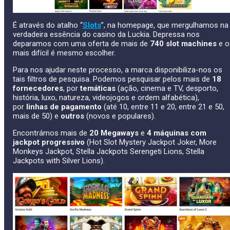
É através do atalho “
Slots
”, na homepage, que mergulhamos na
verdadeira essência do casino da Luckia. Depressa nos
deparamos com uma oferta de mais de
740 slot machines
e o
mais difícil é mesmo escolher.
Para nos ajudar neste processo, a marca disponibiliza-nos os
tais filtros de pesquisa. Podemos pesquisar pelos mais de
18
fornecedores
, por
temáticas
(ação, cinema e TV, desporto,
história, luxo, natureza, videojogos e ordem alfabética),
por
linhas de pagamento
(até 10, entre 11 e 20, entre 21 e 50,
mais de 50) e
outros
(novos e populares).
Encontrámos mais de
20 Megaways
e
4 máquinas com
jackpot progressivo
(Hot Slot Mystery Jackpot Joker, More
Monkeys Jackpot, Stella Jackpots Serengeti Lions, Stella
Jackpots with Silver Lions).