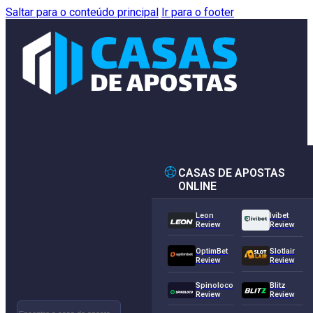
Saltar para o conteúdo principal
Ir para o footer
CASAS DE APOSTAS
ONLINE
Leon
Ivibet
Review
Review
Slotlair
OptimBet
Review
Review
Spinoloco
Blitz
Review
Review
Pesquisar