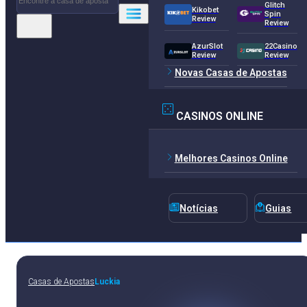
Glitch
Kikobet
Spin
Review
Review
AzurSlot
22Casino
Review
Review
Novas Casas de Apostas
CASINOS ONLINE
Melhores Casinos Online
Melhores Casinos com
Criptomoedas
Notícias
Guias
Jogos de Casino
Slots Online
Casas de Apostas
Luckia
Sweet
Gates of
Gold