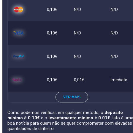
0,10€
N/D
N/D
0,10€
N/D
N/D
0,10€
N/D
N/D
0,10€
0,01€
Imediato
VER MAIS
Como podemos verificar, em qualquer método, o
depósito
mínimo é 0.10€
e o
levantamento mínimo é 0.01€
. Isto é um
boa notícia para quem não se quer comprometer com elevadas
quantidades de dinheiro.