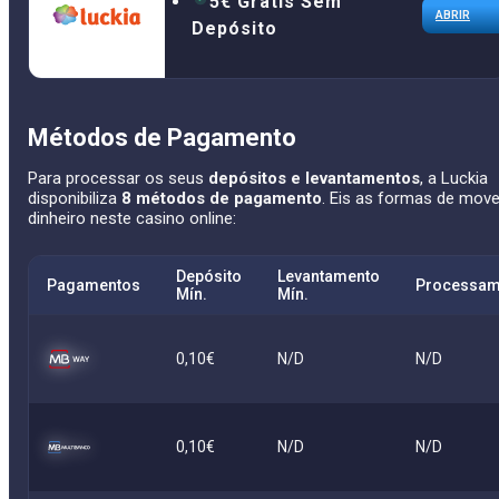
5€ Grátis Sem
ABRIR
Depósito
Métodos de Pagamento
Para processar os seus
depósitos e levantamentos
, a Luckia
disponibiliza
8 métodos de pagamento
. Eis as formas de move
dinheiro neste casino online:
Depósito
Levantamento
Pagamentos
Processam
Mín.
Mín.
0,10€
N/D
N/D
0,10€
N/D
N/D