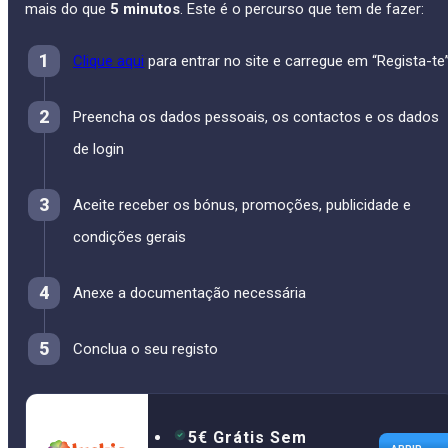
mais do que
5 minutos
. Este é o percurso que tem de fazer:
Clique aqui
para entrar no site e carregue em “Regista-te
Preencha os dados pessoais, os contactos e os dados
de login
Aceite receber os bónus, promoções, publicidade e
condições gerais
Anexe a documentação necessária
Conclua o seu registo
5€ Grátis Sem