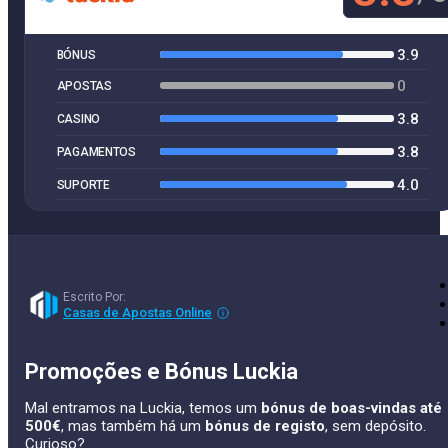
3.9
BÓNUS
0
APOSTAS
3.8
CASINO
3.8
PAGAMENTOS
4.0
SUPORTE
Escrito Por:
Casas de Apostas Online
Promoções e Bónus Luckia
Mal entramos na Luckia, temos um
bónus de boas-vindas até
500€
, mas também há um
bónus de registo
, sem depósito.
Curioso?