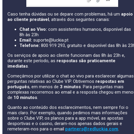
Caso tenha dúvidas ou se depare com problemas, há um
apoio
ao cliente prestável
, através dos seguintes canais:
Chat ao Vivo:
com assistentes humanos, disponível das
8h às 23h
Email:
suporte@luckia.pt
Telefone:
800 919 293, gratuito e disponível das 8h às 23
Os serviços de apoio ao cliente funcionam das 8h às 23h e,
durante este período, as
respostas são praticamente
imediatas
.
Começámos por utilizar o chat ao vivo para esclarecer algumas
perguntas relativas ao Clube VIP. Obtivemos
respostas em
português
, em menos de
3 minutos
. Para perguntas mais
complexas recorremos ao email e a resposta chegou em meno
de
10 minutos
.
Quanto ao conteúdo dos esclarecimentos, nem sempre foi o
mais claro. Por exemplo, quando pedimos mais informações
sobre o Clube VIP, os planos para a app móvel, as apostas
desportivas e o casino, deram-nos apenas dados gerais e
remeteram-nos para o email
partners@redluckia.com
.