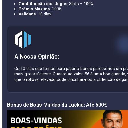
Contribuição dos Jogos
: Slots – 100%
Prémio Máximo
: 100€
Validade
: 10 dias
A Nossa Opinião
:
Os 10 dias que temos para jogar o bónus parece-nos um pr
mais que suficiente. Quanto ao valor, 5€ é uma boa quantia,
que o rollover elevado pode dificultar-nos a obtenção de ga
Bónus de Boas-Vindas da Luckia: Até 500€