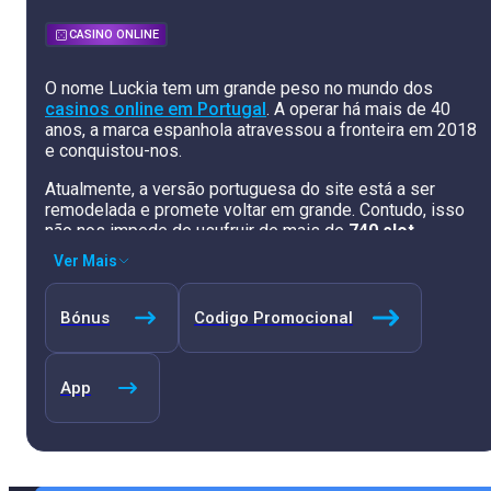
Bónus:
100% Até 150€
CASINO ONLINE
Bónus:
150% até 300€
O nome Luckia tem um grande peso no mundo dos
casinos online em Portugal
. A operar há mais de 40
Melhores Bónus de
anos, a marca espanhola atravessou a fronteira em 2018
Apostas
e conquistou-nos.
Atualmente, a versão portuguesa do site está a ser
Bónus de Casino Online
remodelada e promete voltar em grande. Contudo, isso
não nos impede de usufruir de mais de
740 slot
Bónus Sem Depósito
machines
, providenciadas por mais de
18
Ver Mais
Casino
fornecedores de software
.
Para melhorar ainda mais a nossa experiência, este
Bónus Sem Depósito
Bónus
Codigo Promocional
casino online elaborou diversas promoções, com
Apostas
destaque para o
bónus de registo de 5€
grátis
e
o
bónus de boas-vindas até 500€
.
App
Preparado para conhecer melhor o casino da Luckia?
MÉTODOS DE
Então, venha connosco, veja as conclusões retiradas de
PAGAMENTO
um mês de testes e fique a conhecê-lo melhor.
Bitcoin
Mastercard