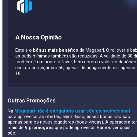
A Nossa Opinião
Este é o
bónus mais benéfico
da Megapari. O rollover é bai
as odds mínimas também são reduzidas. A validade de 30 d
também é um ponto a favor, bem como o valor do depósito
mínimo começar em 5€, apesar de antigamente ser apenas 
1€.
Outras Promoções
Na
Megapari não é obrigatório usar código promocional
para aproveitar as ofertas, além disso, esses bónus não são
apenas para os novos jogadores (boas-vindas). A operadora t
mais de
9 promoções
que pode aproveitar. Vamos ver quais
são: