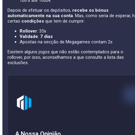
100% até 1000€
Depois de efetuar os depósitos,
recebe os bónus
automaticamente na sua conta
. Mas, como seria de esperar, 
certas
condições
que tem de cumprir:
Rollover
: 35x
Validade
:
7 dias
Apostas na secção de Megagames contam 2x
Existem alguns jogos que não estão contemplados para o
rollover, por isso, aconselhamos a que consulte a lista das
exclusões.
A Nossa Opinião