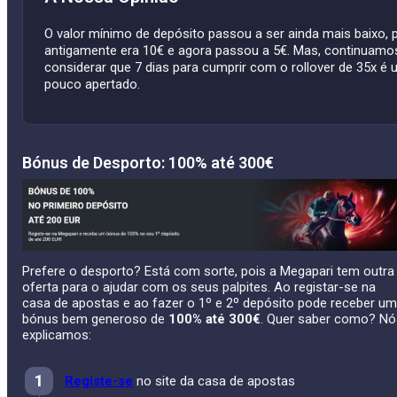
O valor mínimo de depósito passou a ser ainda mais baixo, 
antigamente era 10€ e agora passou a 5€. Mas, continuamo
considerar que 7 dias para cumprir com o rollover de 35x é
pouco apertado.
Bónus de Desporto: 100% até 300€
Prefere o desporto? Está com sorte, pois a Megapari tem outra
oferta para o ajudar com os seus palpites. Ao registar-se na
casa de apostas e ao fazer o 1º e 2º depósito pode receber um
bónus bem generoso de
100% até 300€
. Quer saber como? Nó
explicamos:
Registe-se
no site da casa de apostas