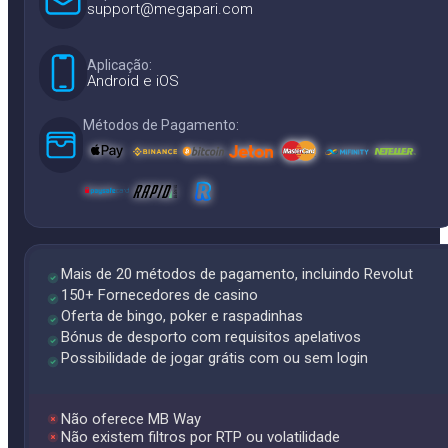
support@megapari.com
Aplicação:
Android e iOS
Métodos de Pagamento:
Mais de 20 métodos de pagamento, incluindo Revolut
150+ Fornecedores de casino
Oferta de bingo, poker e raspadinhas
Bónus de desporto com requisitos apelativos
Possibilidade de jogar grátis com ou sem login
Não oferece MB Way
Não existem filtros por RTP ou volatilidade