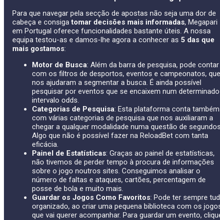
Para que navegar pela secção de apostas não seja uma dor de
cabeça e consiga
tomar decisões mais informadas
, Megapari
em Portugal oferece funcionalidades bastante úteis. A nossa
equipa testou-as e damos-lhe agora a conhecer as
5 das que
mais gostamos
:
Motor de Busca
: Além da barra de pesquisa, pode contar
com os filtros de desportos, eventos e campeonatos, qu
nos ajudaram a segmentar a busca. É ainda possível
pesquisar por eventos que se encaixem num determinado
intervalo odds.
Categorias de Pesquisa
: Esta plataforma conta também
com várias categorias de pesquisa que nos auxiliaram a
chegar a qualquer modalidade numa questão de segundos
Algo que não é possível fazer na ReloadBet com tanta
eficácia.
Painel de Estatísticas
: Graças ao painel de estatísticas,
não tivemos de perder tempo à procura de informações
sobre o jogo noutros sites. Conseguimos analisar o
número de faltas e ataques, cartões, percentagem de
posse de bola e muito mais.
Guardar os Jogos Como Favoritos
: Pode ter sempre tu
organizado, ao criar uma pequena biblioteca com os jogo
que vai querer acompanhar. Para guardar um evento, cliqu