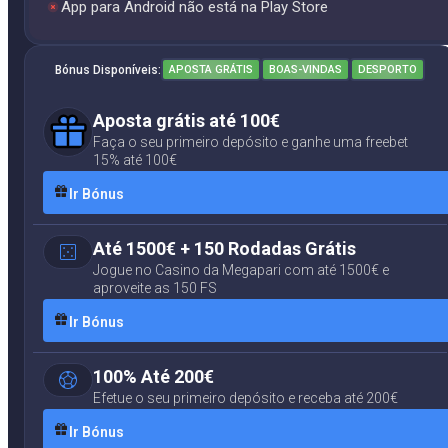
App para Android não está na Play Store
Bónus Disponíveis:
APOSTA GRÁTIS
BOAS-VINDAS
DESPORTO
Aposta grátis até 100€
Faça o seu primeiro depósito e ganhe uma freebet
15% até 100€
Ir Bónus
Até 1500€ + 150 Rodadas Grátis
Jogue no Casino da Megapari com até 1500€ e
aproveite as 150 FS
Ir Bónus
100% Até 200€
Efetue o seu primeiro depósito e receba até 200€
Ir Bónus