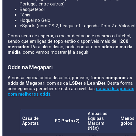
Portugal, entre outras)
Basquetebol
Ténis
Hoquei no Gelo
eSports (com CS 2, League of Legends, Dota 2 e Valorant
Como seria de esperar, o maior destaque é mesmo o futebol,
sendo que em ligas de topo estão disponíveis mais de
1200
mercados
. Para além disso, pode contar com
odds acima da
média
, como vamos mostrar já a seguir!
Odds na Megapari
A nossa equipa adora desafios, por isso, fomos
comparar as
odds
da
Megapari
com as da
LSBet
e
LeonBet
. Desta forma,
conseguimos perceber se está ao nivel das
casas de apostas
com melhores odds
.
Ambas as
Casa de
Equipas
Menos 
FC Porto (2)
Apostas
Marcam
golos
(Não)