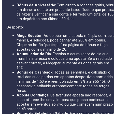
Bónus de Aniversário
: Tem direito a rodadas grátis, bón
em dinheiro ou até um presente físico. Tudo o que precis
de fazer é verificar a sua conta e ter feito um total de 100
em depósitos nos últimos 30 dias.
Desporto
:
Mega Booster
: Ao colocar uma aposta múltipla com, pel
menos, 4 seleções, pode ganhar até 200% em bónus.
Clique no botão “participar” na página do bónus e faça
apostas com o mínimo de 2€.
Acumulador do Dia
: Escolha o acumulador do dia que
mais lhe interessa e coloque uma aposta. Se o resultado
estiver correto, a Megapari aumenta as odds gerais em
10%.
Bónus de Cashback
: Todas as semanas, é calculado o
total das suas perdas em apostas desportivas com odds
mínimas de 1.50 e é reembolsado em 3% até 955.45€. O
cashback é atribuído automaticamente todas as terças-
feiras.
Aposta Confiança
: Se tiver uma aposta não resolvida, a
casa oferece-lhe um valor para que possa continuar a
apostar em eventos ao vivo ou que comecem num prazo
de 48 horas.
Bónus de Futebol ao Sábado
: Faça um depósito mínimo