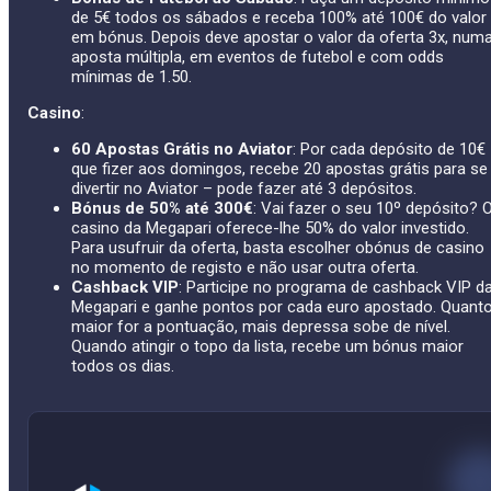
de 5€ todos os sábados e receba 100% até 100€ do valor
em bónus. Depois deve apostar o valor da oferta 3x, num
aposta múltipla, em eventos de futebol e com odds
mínimas de 1.50.
Casino
:
60 Apostas Grátis no Aviator
: Por cada depósito de 10€
que fizer aos domingos, recebe 20 apostas grátis para se
divertir no Aviator – pode fazer até 3 depósitos.
Bónus de 50% até 300€
: Vai fazer o seu 10º depósito? 
casino da Megapari oferece-lhe 50% do valor investido.
Para usufruir da oferta, basta escolher obónus de casino
no momento de registo e não usar outra oferta.
Cashback VIP
: Participe no programa de cashback VIP d
Megapari e ganhe pontos por cada euro apostado. Quant
maior for a pontuação, mais depressa sobe de nível.
Quando atingir o topo da lista, recebe um bónus maior
todos os dias.