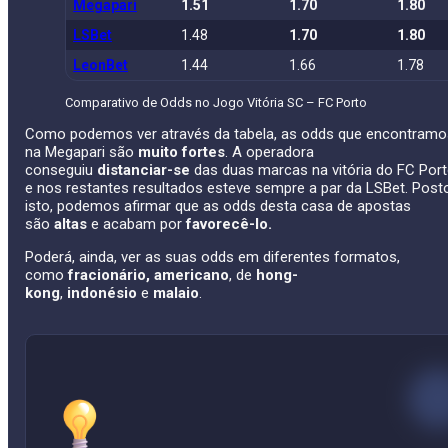
Megapari
1.51
1.70
1.80
LSBet
1.48
1.70
1.80
LeonBet
1.44
1.66
1.78
Comparativo de Odds no Jogo Vitória SC – FC Porto
Como podemos ver através da tabela, as odds que encontramo
na Megapari são
muito fortes
. A operadora
conseguiu
distanciar-se
das duas marcas na vitória do FC Por
e nos restantes resultados esteve sempre a par da LSBet. Post
isto, podemos afirmar que as odds desta casa de apostas
são
altas
e acabam por
favorecê-lo.
Poderá, ainda, ver as suas odds em diferentes formatos,
como
fracionário, americano
, de
hong-
kong
,
indonésio
e
malaio
.