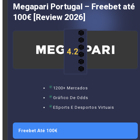
Bonanza
Olympus
Digger
Megapari Portugal – Freebet até
100€ [Review 2026]
Aviator Online
Banca Francesa
Roleta
4.2
Blackjack
BÓNUS E PROMOÇÕES
1200+ Mercados
Gráfico De Odds
Melhores Bónus em
ESports E Desportos Virtuais
Portugal
Bónus:
Freebets Até 100€
Freebet Até 100€