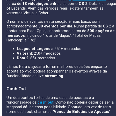
cerca de
13 videojogos
, entre eles como
CS 2
, Dota 2 e Leagu
of Legends. Além das versões reais, existem também as
vertentes Virtual e Cyber.
O número de eventos nesta secção é mais baixo, com
aproximadamente
30 eventos por dia
. Numa partida de CS 2 a
contar para Blast Open, encontramos cerca de
800 opções de
mercados
, incluindo “Total de Mapas”, “Total de Mapas
Handicap” e “1×2”.
League of Legends
: 250+ mercados
Valorant
: 250+ mercados
Dota 2
: 85+ mercados
Já nos Para o ajudar a tomar melhores decisões enquanto
aposta ao vivo, poderá acompanhar os eventos através da
funcionalidade de
live streaming
.
Cash Out
Um dos pontos fortes de uma casa de apostas é a
funcionalidade de
cash out
. Como não poderia deixar de ser, a
Megapari dá-lhe essa possibilidade. Contudo, em vez de ter o
nome cash out, chama-se “
Venda de Boletins de Apostas
”.