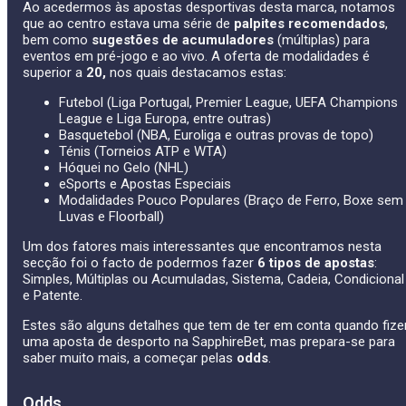
Ao acedermos às apostas desportivas desta marca, notamos
que ao centro estava uma série de
palpites recomendados
,
bem como
sugestões de acumuladores
(múltiplas) para
eventos em pré-jogo e ao vivo. A oferta de modalidades é
superior a
20,
nos quais destacamos estas:
Futebol (Liga Portugal, Premier League, UEFA Champions
League e Liga Europa, entre outras)
Basquetebol (NBA, Euroliga e outras provas de topo)
Ténis (Torneios ATP e WTA)
Hóquei no Gelo (NHL)
eSports e Apostas Especiais
Modalidades Pouco Populares (Braço de Ferro, Boxe sem
Luvas e Floorball)
Um dos fatores mais interessantes que encontramos nesta
secção foi o facto de podermos fazer
6 tipos de apostas
:
Simples, Múltiplas ou Acumuladas, Sistema, Cadeia, Condicional
e Patente.
Estes são alguns detalhes que tem de ter em conta quando fize
uma aposta de desporto na SapphireBet, mas prepara-se para
saber muito mais, a começar pelas
odds
.
Odds