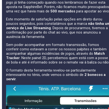
jogo já tinha começado quando nos lembramos de fazer esta
aposta na SapphireBet. Porém, não ficamos muito preocupados
uma vez que havia mais de
500 mercados
para apostar ao vivo
Este momento de satisfação pelas opções em direto durou
poucos segundos, pois constatámos que a marca
não tinha u
serviço de Live Streaming
. Depois de procurarmos, tivemos a
confirmação por parte do chat ao vivo, que nos anunciou a
ausência da ferramenta.
Sem poder acompanhar em formato transmissão, fomos
conferir como estavam a correr os nossos palpites e também
acompanhar algumas incidências de jogos, através do
Match
Tracker
. Neste painel 2D, percebemos quem está com a posse
de bola e até é informado sobre se o remate vai à baliza ou não
O formato desta ferramenta revelou-se particularmente
interessante no ténis, onde vemos o símbolo de
2 bonecos a
servir