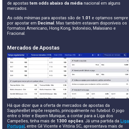
de apostas
tem odds abaixo da média
nacional em alguns
mercados.
As odds mínimas para apostas são de
1.01
e optamos sempre
por apostar em
Decimal
. Mas também estavam disponíveis os
formatos Americano, Hong Kong, Indonésio, Malasiano e
Fracional.
Mercados de Apostas
Há que dizer que a oferta de mercados de apostas da
SapphireBet impõe respeito, principalmente no futebol. O jogo
entre o Inter e Bayern Munique, a contar para a Liga dos
Campeões, tinha mais de
1300 opções
. Já uma partida da
Liga
Portugal
, entre Gil Vicente e Vitória SC, apresentava mais de