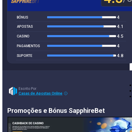
4
BÓNUS
4.1
APOSTAS
4.5
CASINO
4
PAGAMENTOS
4.8
SUPORTE
Escrito Por:
Casas de Apostas Online
Promoções e Bónus SapphireBet