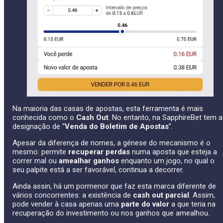
Na maioria das casas de apostas, esta ferramenta é mais
conhecida como o
Cash Out
. No entanto, na SapphireBet tem a
designação de “
Venda do Boletim de Apostas
”.
Apesar da diferença de nomes, a génese do mecanismo é o
mesmo: permite
recuperar perdas
numa aposta que esteja a
correr mal ou
amealhar ganhos
enquanto um jogo, no qual o
seu palpite está a ser favorável, continua a decorrer.
Ainda assin, há um pormenor que faz esta marca diferente de
vários concorrentes: a existência de
cash out parcial
. Assim,
pode vender à casa apenas uma
parte do valor
a que teria na
recuperação do investimento ou nos ganhos que amealhou.