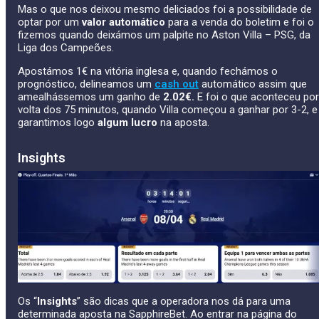
Mas o que nos deixou mesmo deliciados foi a possibilidade de
optar por um
valor automático
para a venda do boletim e foi o
fizemos quando deixámos um palpite no Aston Villa – PSG, da
Liga dos Campeões.
Apostámos 1€ na vitória inglesa e, quando fechámos o
prognóstico, delineamos um
cash out
automático assim que
amealhássemos um ganho de
2.02€.
E foi o que aconteceu por
volta dos 75 minutos, quando Villa começou a ganhar por 3-2, e
garantimos logo
algum lucro
na aposta.
Insights
Os “
Insights
” são dicas que a operadora nos dá para uma
determinada aposta na SapphireBet. Ao entrar na página do