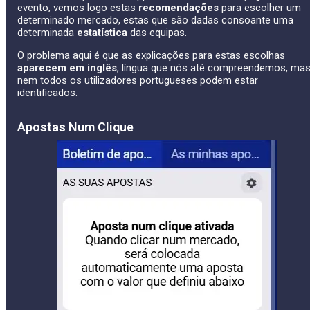
evento, vemos logo estas
recomendações
para escolher um
determinado mercado, estas que são dadas consoante uma
determinada
estatística
das equipas.
O problema aqui é que as explicações para estas escolhas
aparecem em inglês
, língua que nós até compreendemos, ma
nem todos os utilizadores portugueses podem estar
identificados.
Apostas Num Clique