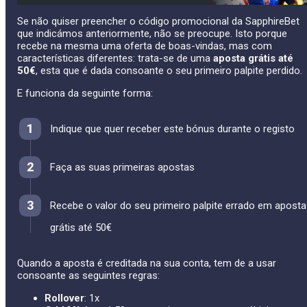
Se não quiser preencher o código promocional da SapphireBet
que indicámos anteriormente, não se preocupe. Isto porque
recebe na mesma uma oferta de boas-vindas, mas com
características diferentes: trata-se de uma
aposta grátis até
50€
, esta que é dada consoante o seu primeiro palpite perdido.
E funciona da seguinte forma:
Indique que quer receber este bónus durante o registo
Faça as suas primeiras apostas
Recebe o valor do seu primeiro palpite errado em aposta
grátis até 50€
Quando a aposta é creditada na sua conta, tem de a usar
consoante as seguintes regras:
Rollover
: 1x