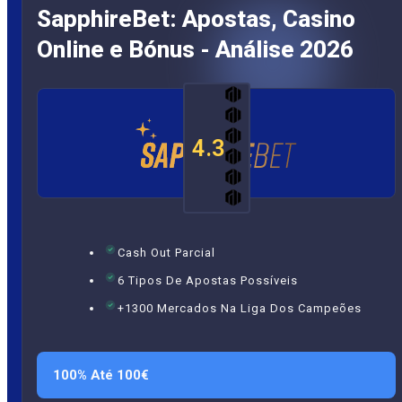
Bonanza
Olympus
Digger
SapphireBet: Apostas, Casino
Online e Bónus - Análise 2026
Aviator Online
Banca Francesa
Roleta
4.3
Blackjack
BÓNUS E PROMOÇÕES
Cash Out Parcial
6 Tipos De Apostas Possíveis
Melhores Bónus em
+1300 Mercados Na Liga Dos Campeões
Portugal
Bónus:
Freebets Até 100€
100% Até 100€