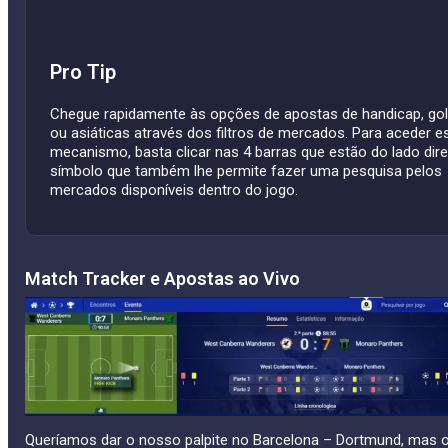
Pro Tip
Chegue rapidamente às opções de apostas de handicap, go
ou asiáticas através dos filtros de mercados. Para aceder e
mecanismo, basta clicar nas 4 barras que estão do lado dire
símbolo que também lhe permite fazer uma pesquisa pelos
mercados disponíveis dentro do jogo.
Match Tracker e Apostas ao Vivo
Queríamos dar o nosso palpite no Barcelona – Dortmund, mas 