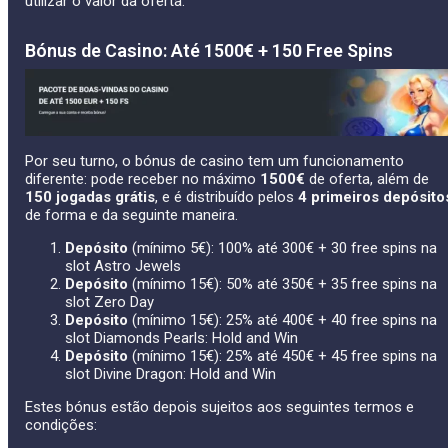
utilizar o valor da oferta.
Bónus de Casino: Até 1500€ + 150 Free Spins
Por seu turno, o bónus de casino tem um funcionamento
diferente: pode receber no máximo
1500€
de oferta, além de
150 jogadas grátis
, e é distribuído pelos
4 primeiros depósito
de forma e da seguinte maneira.
Depósito
(mínimo 5€): 100% até 300€ + 30 free spins na
slot Astro Jewels
Depósito
(mínimo 15€): 50% até 350€ + 35 free spins na
slot Zero Day
Depósito
(mínimo 15€): 25% até 400€ + 40 free spins na
slot Diamonds Pearls: Hold and Win
Depósito
(mínimo 15€): 25% até 450€ + 45 free spins na
slot Divine Dragon: Hold and Win
Estes bónus estão depois sujeitos aos seguintes termos e
condições: