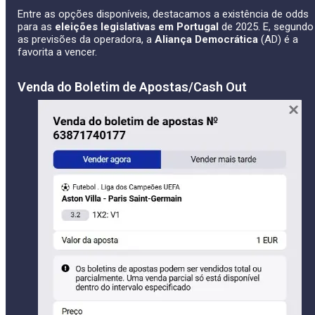
Entre as opções disponíveis, destacamos a existência de odds
para as
eleições legislativas em Portugal
de 2025. E, segundo
as previsões da operadora, a
Aliança Democrática
(AD) é a
favorita a vencer.
Venda do Boletim de Apostas/Cash Out