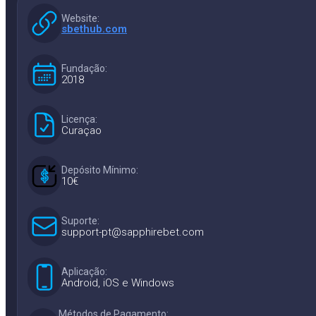
MBWay
Multibanco
Website:
sbethub.com
Skrill
Transferência
Bancária
Fundação:
2018
Cartões de
Crédito
Paysafecard
Paypal
Neteller
Licença:
Curaçao
Depósito Mínimo:
10€
Suporte:
support-pt@sapphirebet.com
Aplicação:
Android, iOS e Windows
Métodos de Pagamento: