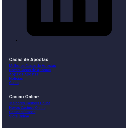
Casas de Apostas
Melhores Casas de Apostas
Novas Casas de Apostas
Apps de Apostas
Notícias
Guias
Casino Online
Melhores Casinos Online
Novos Casinos Online
Casinos Físicos
Slots Online