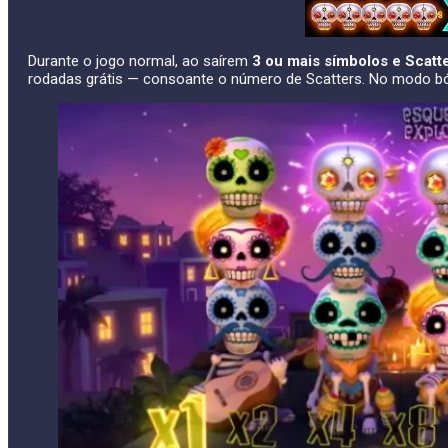
Durante o jogo normal, ao saírem
3 ou mais símbolos e Scatt
rodadas grátis — consoante o número de Scatters. No modo bón