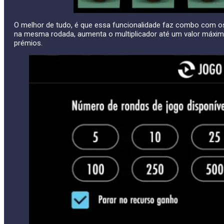
O melhor de tudo, é que essa funcionalidade faz combo com 
na mesma rodada, aumenta o multiplicador até um valor máxi
prémios.