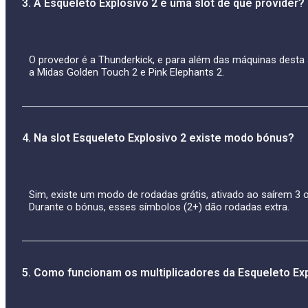
3. A Esqueleto Explosivo 2 é uma slot de que provider?
O provedor é a Thunderkick, e para além das máquinas desta 
a Midas Golden Touch 2 e Pink Elephants 2.
4. Na slot Esqueleto Explosivo 2 existe modo bónus?
Sim, existe um modo de rodadas grátis, ativado ao saírem 3 o
Durante o bónus, esses símbolos (2+) dão rodadas extra.
5. Como funcionam os multiplicadores da Esqueleto Ex