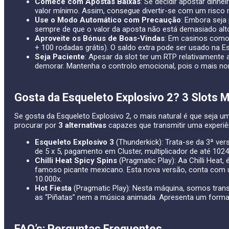
Comece com Apostas Baixas
: Se decidir apostar dinhe
valor mínimo. Assim, consegue divertir-se com um risco 
Use o Modo Automático com Precaução
: Embora seja
sempre de que o valor da aposta não está demasiado alto
Aproveite os Bónus de Boas-Vindas
: Em casinos como
+ 100 rodadas grátis). O saldo extra pode ser usado na Es
Seja Paciente
: Apesar da slot ter um RTP relativamente 
demorar. Mantenha o controlo emocional, pois o mais nor
Gosta da Esqueleto Explosivo 2? 3 Slots M
Se gosta da Esqueleto Explosivo 2, o mais natural é que seja u
procurar por
3 alternativas
capazes que transmitir uma experiên
Esqueleto Explosivo 3
(Thunderkick): Trata-se da 3ª ve
de 5 x 5, pagamento em Cluster, multiplicador de até 10
Chilli Heat
Spicy Spins
(Pragmatic Play): Aa Chilli Heat
famoso picante mexicano. Esta nova versão, conta com 
10.000x.
Hot Fiesta
(Pragmatic Play): Nesta máquina, somos trans
as “Piñatas” nem a música animada. Apresenta um formato
FAQ’s: Perguntas Frequentes