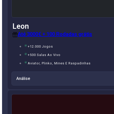
Bónus:
100% Até 150€
Bónus:
150% até 300€
Leon
Melhores Bónus de
Apostas
Até 3000€ + 100 Rodadas grátis
Bónus de Casino Online
+12.000 Jogos
+500 Salas Ao Vivo
Bónus Sem Depósito
Casino
Aviator, Plinko, Mines E Raspadinhas
Bónus Sem Depósito
Apostas
Análise
MÉTODOS DE
PAGAMENTO
Bitcoin
Mastercard