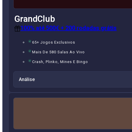
MBWay
Multibanco
Skrill
GrandClub
Transferência
Bancária
100% até 500€ + 200 rodadas grátis
Cartões de
Crédito
Paysafecard
65+ Jogos Exclusivos
Paypal
Neteller
Mais De 580 Salas Ao Vivo
Crash, Plinko, Mines E Bingo
Análise