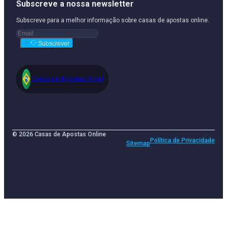
Subscreve a nossa newsletter
Subscreve para a melhor informação sobre casas de apostas online.
Subscrever
Casas de Apostas Brasil
© 2026 Casas de Apostas Online
Política de Privacidade
Sitemap