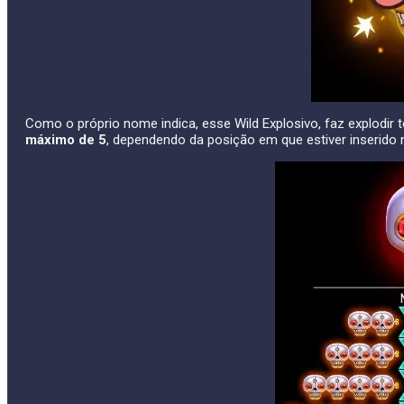
Como o próprio nome indica, esse Wild Explosivo, faz explodir
máximo de 5
, dependendo da posição em que estiver inserido n