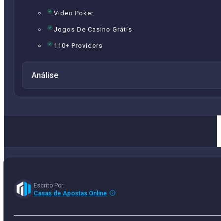
Video Poker
Jogos De Casino Grátis
110+ Providers
Análise
Escrito Por:
Casas de Apostas Online