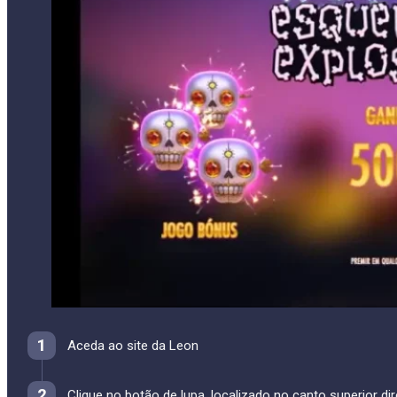
Aceda ao site da Leon
Clique no botão de lupa, localizado no canto superior dir