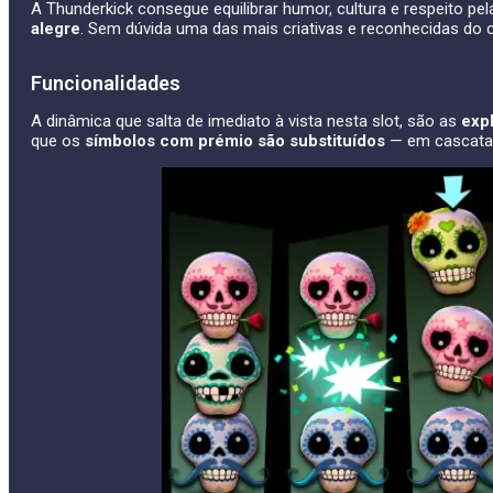
A Thunderkick consegue equilibrar humor, cultura e respeito p
alegre
. Sem dúvida uma das mais criativas e reconhecidas do c
Funcionalidades
A dinâmica que salta de imediato à vista nesta slot, são as
exp
que os
símbolos com prémio são substituídos
— em cascata 