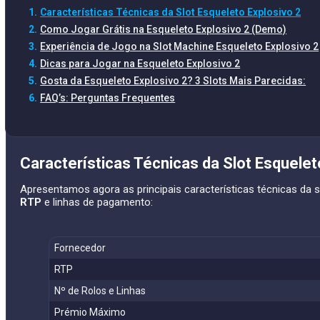
Características Técnicas da Slot Esqueleto Explosivo 2
Como Jogar Grátis na Esqueleto Explosivo 2 (Demo)
Experiência de Jogo na Slot Machine Esqueleto Explosivo 2
Dicas para Jogar na Esqueleto Explosivo 2
Gosta da Esqueleto Explosivo 2? 3 Slots Mais Parecidas:
FAQ’s: Perguntas Frequentes
Características Técnicas da Slot Esquelet
Apresentamos agora as principais características técnicas da sl
RTP
e linhas de pagamento:
Fornecedor
RTP
Nº de Rolos e Linhas
Prémio Máximo