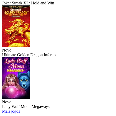
Joker Streak XL: Hold and Win
Novo
Ultimate Golden Dragon Inferno
Novo
Lady Wolf Moon Megaways
Mais jogos