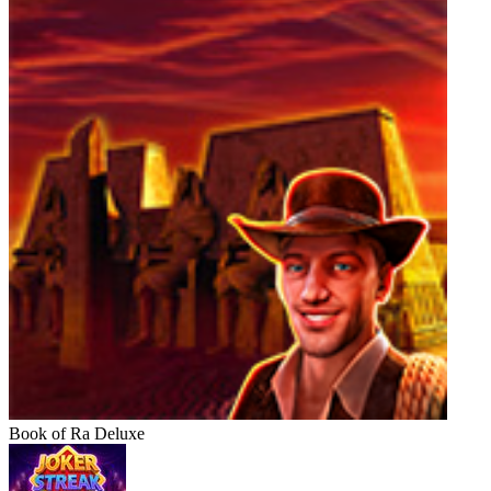
Book of Ra Deluxe