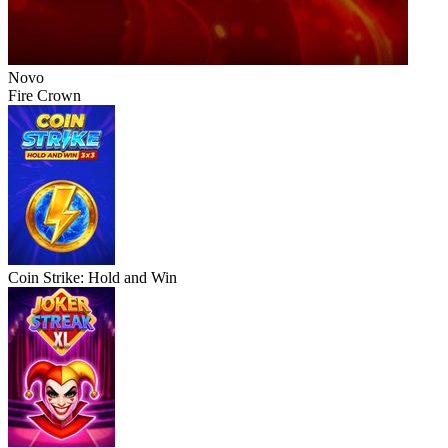
Novo
Fire Crown
Coin Strike: Hold and Win