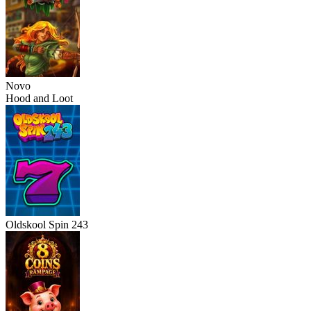
Novo
Hood and Loot
Oldskool Spin 243