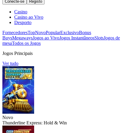
Conecte-se
Registo
Casino
Casino ao Vivo
Desporto
Fornecedores
Top
Novo
Popular
Exclusivo
Bonus
Buys
Megaways
Jogos ao Vivo
Jogos Instantâneos
Slots
Jogos de
mesa
Todos os Jogos
Jogos Principais
Ver tudo
Novo
Thunderline Express: Hold & Win