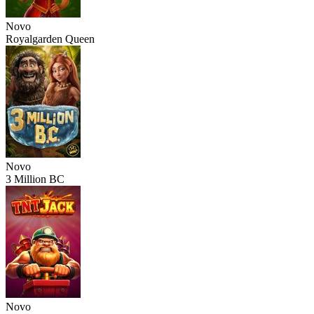
Novo
Royalgarden Queen
Novo
3 Million BC
Novo