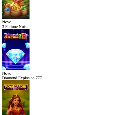
Novo
3 Fortune Nuts
Novo
Diamond Explosion 777