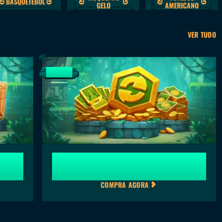
BASQUETEBOL
GELO
AMERICANO
VER TUDO
ESPECIAL
oedas
Troca as tuas Moedas FUT por
recompensas de 1000€ !
COMPRA AGORA