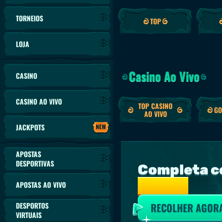
TORNEIOS
TOP
LOJA
Casino Ao Vivo
CASINO
CASINO AO VIVO
TOP CASINO
GO
AO VIVO
JACKPOTS
APOSTAS
DESPORTIVAS
completa 
5000€
APOSTAS AO VIVO
RECOLHER AGOR
DESPORTOS
VIRTUAIS