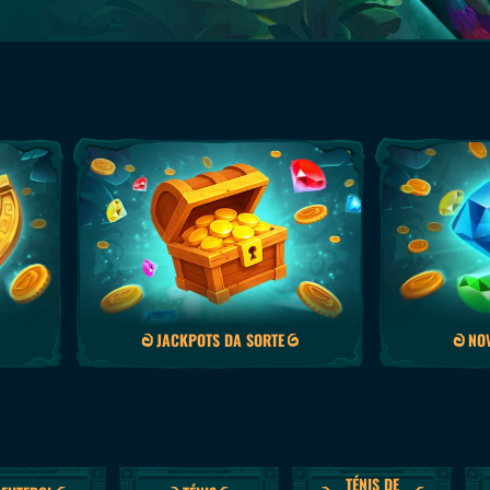
JACKPOTS DA SORTE
NO
TÉNIS DE