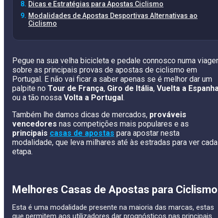
Dicas e Estratégias para Apostas Ciclismo
Modalidades de Apostas Desportivas Alternativas ao
Ciclismo
FAQ’s: Perguntas Frequentes
Pegue na sua velha bicicleta e pedale connosco numa viag
sobre as principais provas de apostas de ciclismo em
Portugal. E não vai ficar a saber apenas se é melhor dar um
palpite no
Tour de França
,
Giro de Itália
,
Vuelta a Espanh
ou a tão nossa
Volta a Portugal
.
Também lhe damos dicas de mercados,
prováveis
vencedores
nas competições mais populares e as
principais
casas de apostas
para apostar nesta
modalidade, que leva milhares até às estradas para ver cada
etapa.
Melhores Casas de Apostas para Ciclismo
Esta é uma modalidade presente na maioria das marcas, estas
que permitem aos utilizadores dar prognósticos nas principais