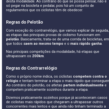
desta modalidade. Ao contrário do que se possa pensar, não é
só pegar na bicicleta e pedalar, pois há um conjunto de
regulamentos que os ciclistas têm de obedecer.
Regras do Pelotão
Com exceção do contrarrelógio, que vamos explicar de seguida,
as etapas das principais provas de ciclismo funcionam em
pelotão
. Basicamente, trata-se de uma corrida de bicicletas, em
que todos
saem ao mesmo tempo
e o
mais rápido ganha
.
Nas principais competições da modalidade, há etapas que
ultrapassam os
200km
.
Regras do Contrarrelógio
Como o próprio nome indica, os ciclistas
competem contra o
relógio
e tentam terminar a etapa o mais rápido que consegue
Ao contrário do pelotão, os atletas
partem individualmente
e
competem praticamente sozinhos durante a etapa.
Dizemos praticamente sozinhos porque já aconteceram casos
de ciclistas mais rápidos que chegaram a ultrapassar outros
concorrentes mais lentos e que ainda não tinham terminado a