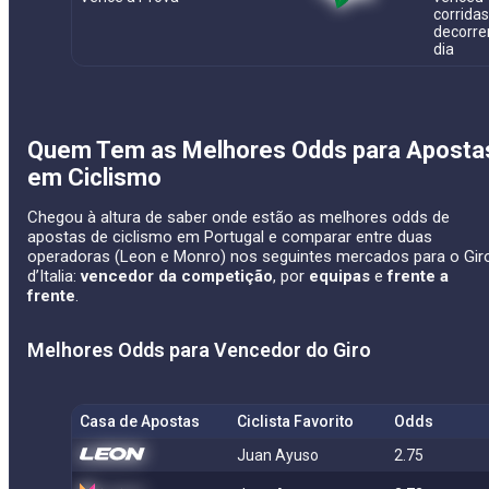
corrida
decorr
dia
Quem Tem as Melhores Odds para Aposta
em Ciclismo
Chegou à altura de saber onde estão as melhores odds de
apostas de ciclismo em Portugal e comparar entre duas
operadoras (Leon e Monro) nos seguintes mercados para o Gir
d’Italia:
vencedor da competição
, por
equipas
e
frente a
frente
.
Melhores Odds para Vencedor do Giro
Casa de Apostas
Ciclista Favorito
Odds
Juan Ayuso
2.75