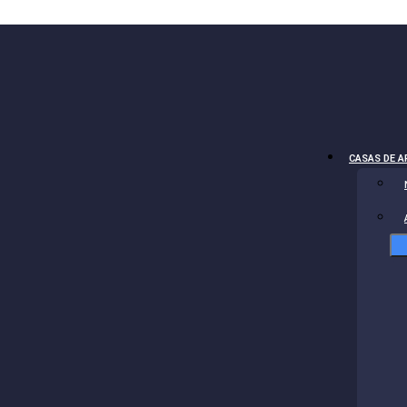
CASAS DE 