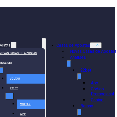
Casas de Apostas
APOSTAS
Novas Casas de Apostas
NOVAS CASAS DE APOSTAS
Análises
ANÁLISES
22bet
VOLTAR
App
Código
22BET
Promocional
Casino
VOLTAR
Betano
APP