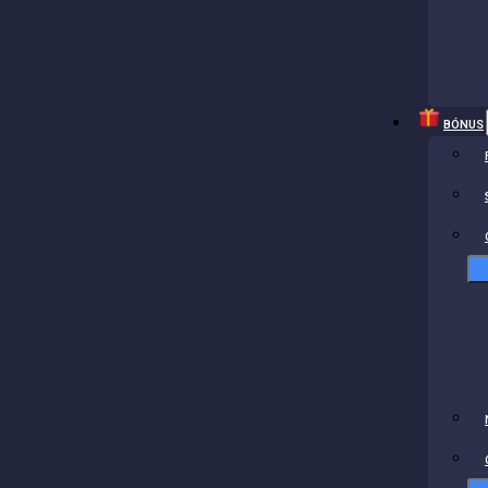
BÓNUS