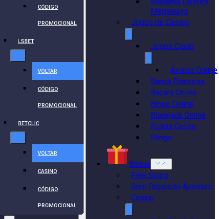
Madame Destiny
CÓDIGO
Megaways
Jogos de Casino
PROMOCIONAL
LSBET
Jogos Crash
Aviator Online
VOLTAR
Banca Francesa
CÓDIGO
Bacará Online
Bingo Online
PROMOCIONAL
Blackjack Online
BETCLIC
Roleta Online
Slingo
VOLTAR
Bónus
CASINO
Free Spins
Sem Depósito Apostas
CÓDIGO
Casino
PROMOCIONAL