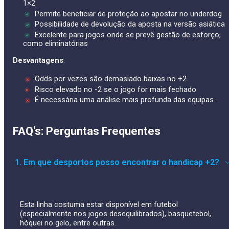
1×2
Permite beneficiar de proteção ao apostar no underdog
Possibilidade de devolução da aposta na versão asiática
Excelente para jogos onde se prevê gestão de esforço,
como eliminatórias
Desvantagens
:
Odds por vezes são demasiado baixas no +2
Risco elevado no -2 se o jogo for mais fechado
É necessária uma análise mais profunda das equipas
FAQ’s: Perguntas Frequentes
1. Em que desportos posso encontrar o handicap +2?
Esta linha costuma estar disponível em futebol
(especialmente nos jogos desequilibrados), basquetebol,
hóquei no gelo, entre outras.