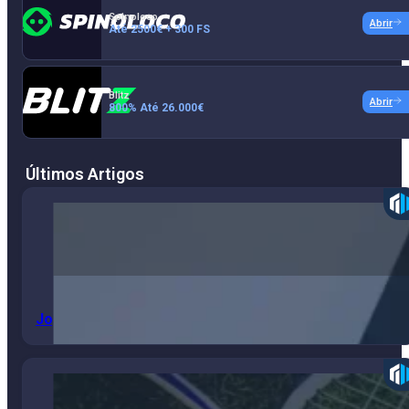
Spinoloco
Abrir
Até 2500€ + 300 FS
Blitz
Abrir
800% Até 26.000€
Últimos Artigos
Jogar Slots Grátis