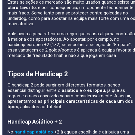
Estas seleções de mercado são muito usados quando existe u
claro favorito
, e por consequência, um oponente teoricamente
mais fraco. Serve tanto para se proteger contra goleadas no
underdog, como para apostar na equipa mais forte com uma o
mais atrativa.
Vale ainda a pena referir uma regra que causa alguma confusão
à maioria dos apostadores. Ao apostar, por exemplo, no
handicap europeu +2 (1×2) se escolher a seleção de “Empate”,
essa vantagem de 2 golos/pontos é aplicada à equipa favorita 
mercado de “resultado final” e não à que joga em casa.
Tipos de Handicap 2
O handicap 2 pode surgir em diferentes formatos, sendo
essencial distinguir entre o
asiático
e o
europeu
, já que as
regras e o risco envolvido variam consideravelmente. A seguir,
apresentamos as
principais características de cada um dos
tipos
, aplicados ao futebol.
Handicap Asiático + 2
No
handicap asiático
+2 à equipa escolhida é atribuída uma