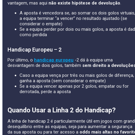
vantagem, mas aqui
não existe hipótese de devolução
.
A aposta é vencedora se, ao somar os dois golos virtuais
a equipa terminar “a vencer” no resultado ajustado (se
considerar o empate)
Se a equipa perder por dois ou mais golos, a aposta é da
como perdida
Handicap Europeu – 2
Por último, o
handicap europeu
-2 dá à equipa uma
desvantagem de dois golos, também
sem direito a devoluções
Caso a equipa vença por três ou mais golos de diferença,
ganha a aposta (sem considerar o empate)
Se a equipa vencer apenas por 2 golos, empatar ou for
derrotada, perde a aposta
Quando Usar a Linha 2 do Handicap?
A linha de handicap 2 é particularmente útil em jogos com gran
desequilíbrio entre as equipas, seja para aumentar a segurança
da sua aposta ou para ter acesso a
odds mais altas no favorit