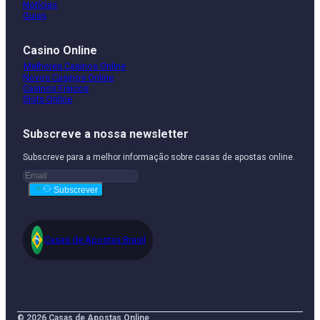
Notícias
Guias
Casino Online
Melhores Casinos Online
Novos Casinos Online
Casinos Físicos
Slots Online
Subscreve a nossa newsletter
Subscreve para a melhor informação sobre casas de apostas online.
Subscrever
Casas de Apostas Brasil
© 2026 Casas de Apostas Online