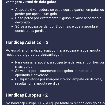
vantagem virtual de dois golos
.
A aposta é vencedora se essa equipa ganhar, empatar ou
perder por apenas um golo
Caso perca por exatamente 2 golos, o valor apostado é
devolvido
Só se a equipa perder por 3 ou mais é que a aposta é
considerada perdida
Handicap Asiático – 2
Ao escolher o handicap asiático – 2, a equipa em que aposta
recebe
dois golos de desvantagem
.
Para ganhar a aposta, a equipa tem de vencer por três ou
mais golos
Se vencer por exatamente dois golos, o montante
apostado é devolvido
Qualquer vitória por margem inferior, empate ou derrota,
resulta numa aposta perdida
Handicap Europeu + 2
No handicap europeu + 2, a equipa também recebe dois golos d