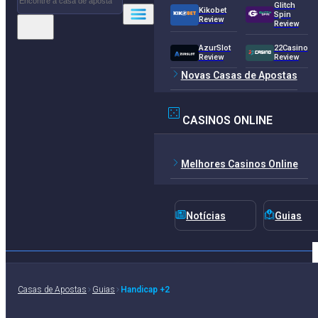
Glitch
Kikobet
Spin
Review
Review
AzurSlot
22Casino
Review
Review
Novas Casas de Apostas
CASINOS ONLINE
Melhores Casinos Online
Melhores Casinos com
Criptomoedas
Notícias
Guias
Jogos de Casino
Slots Online
Casas de Apostas
Guias
Handicap +2
Sweet
Gates of
Gold