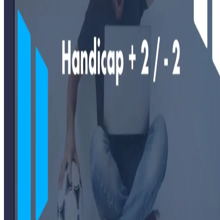
Bónus:
100% Até 150€
Bónus:
150% até 300€
Melhores Bónus de
Apostas
Bónus de Casino Online
Bónus Sem Depósito
Casino
Bónus Sem Depósito
Apostas
MÉTODOS DE
PAGAMENTO
Bitcoin
Mastercard