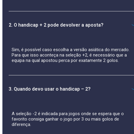
2. O handicap + 2 pode devolver a aposta?
Sim, é possível caso escolha a versão asiática do mercado.
Para que isso aconteça na seleção +2, é necessário que a
equipa na qual apostou perca por exatamente 2 golos.
3. Quando devo usar o handicap – 2?
A seleção -2 é indicada para jogos onde se espera que o
favorito consiga ganhar o jogo por 3 ou mais golos de
diferença.