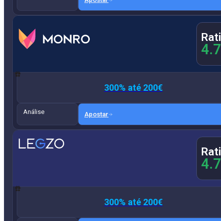
Rati
4.7
300% até 200€
Análise
Apostar
Rati
4.7
300% até 200€