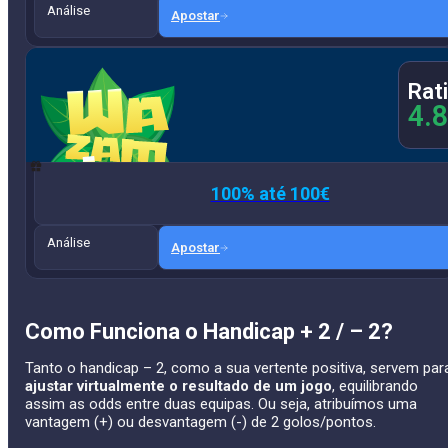
Análise
Apostar
Rati
4.8
100% até 100€
Análise
Apostar
Como Funciona o Handicap + 2 / – 2?
Tanto o handicap – 2, como a sua vertente positiva, servem par
ajustar virtualmente o resultado de um jogo
, equilibrando
assim as odds entre duas equipas. Ou seja, atribuímos uma
vantagem (+) ou desvantagem (-) de 2 golos/pontos.