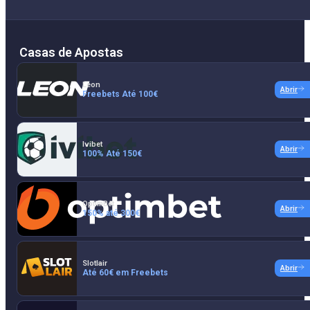
Casas de Apostas
Leon
Abrir
Freebets Até 100€
Ivibet
Abrir
100% Até 150€
OptimBet
Abrir
150% até 300€
Slotlair
Abrir
Até 60€ em Freebets