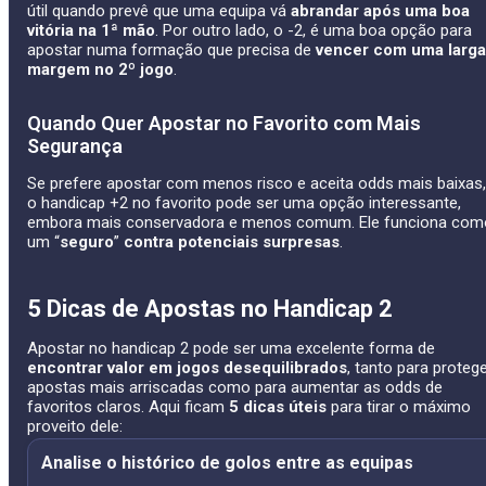
útil quando prevê que uma equipa vá
abrandar após uma boa
vitória na 1ª mão
. Por outro lado, o -2, é uma boa opção para
apostar numa formação que precisa de
vencer com uma larga
margem no 2º jogo
.
Quando Quer Apostar no Favorito com Mais
Segurança
Se prefere apostar com menos risco e aceita odds mais baixas,
o handicap +2 no favorito pode ser uma opção interessante,
embora mais conservadora e menos comum. Ele funciona com
um “
seguro
”
contra potenciais surpresas
.
5 Dicas de Apostas no Handicap 2
Apostar no handicap 2 pode ser uma excelente forma de
encontrar valor em jogos desequilibrados
, tanto para proteg
apostas mais arriscadas como para aumentar as odds de
favoritos claros. Aqui ficam
5 dicas úteis
para tirar o máximo
proveito dele:
Analise o histórico de golos entre as equipas