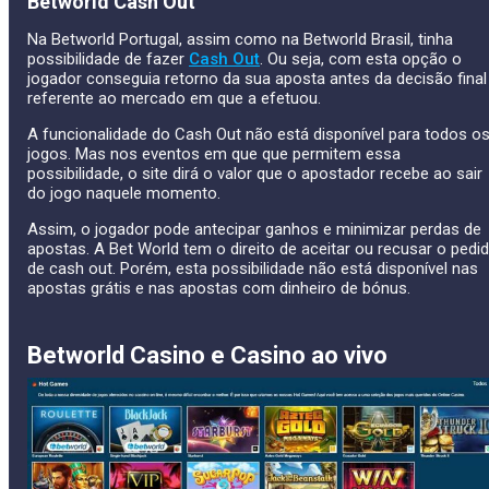
Betworld Cash Out
Na Betworld Portugal, assim como na Betworld Brasil, tinha
possibilidade de fazer
Cash Out
. Ou seja, com esta opção o
jogador conseguia retorno da sua aposta antes da decisão final
referente ao mercado em que a efetuou.
A funcionalidade do Cash Out não está disponível para todos o
jogos. Mas nos eventos em que que permitem essa
possibilidade, o site dirá o valor que o apostador recebe ao sair
do jogo naquele momento.
Assim, o jogador pode antecipar ganhos e minimizar perdas de
apostas. A Bet World tem o direito de aceitar ou recusar o pedi
de cash out. Porém, esta possibilidade não está disponível nas
apostas grátis e nas apostas com dinheiro de bónus.
Betworld Casino e Casino ao vivo