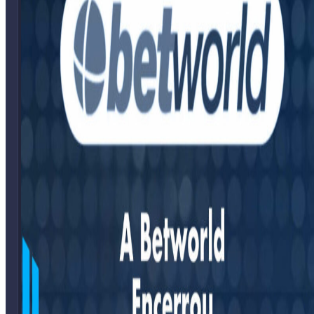
Bónus:
100% Até 150€
Bónus:
150% até 300€
Melhores Bónus de
Apostas
Bónus de Casino Online
Bónus Sem Depósito
Casino
Bónus Sem Depósito
Apostas
MÉTODOS DE
PAGAMENTO
Bitcoin
Mastercard