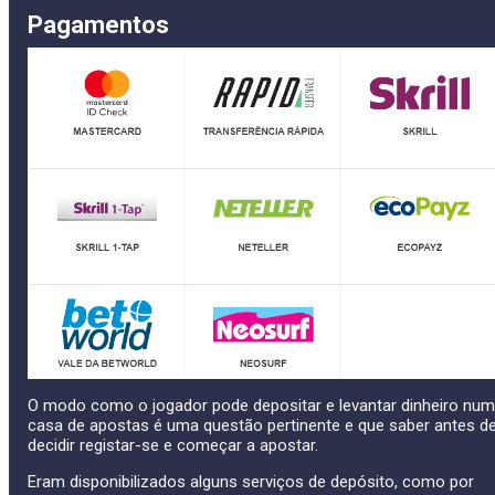
Pagamentos
O modo como o jogador pode depositar e levantar dinheiro nu
casa de apostas é uma questão pertinente e que saber antes d
decidir registar-se e começar a apostar.
Eram disponibilizados alguns serviços de depósito, como por