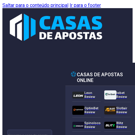
Saltar para o conteúdo principal
Ir para o footer
CASAS DE APOSTAS
ONLINE
Leon
Ivibet
Review
Review
Slotlair
OptimBet
Review
Review
Spinoloco
Blitz
Review
Review
Pesquisar