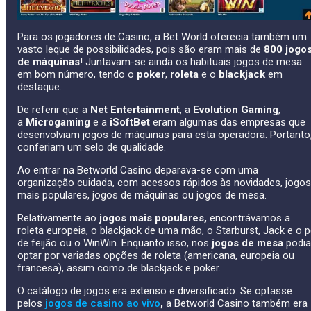
Para os jogadores de Casino, a Bet World oferecia também um
vasto leque de possibilidades, pois são eram mais de
800 jogo
de máquinas
! Juntavam-se ainda os habituais jogos de mesa
em bom número, tendo o
poker
,
roleta
e o
blackjack
em
destaque.
De referir que a
Net Entertainment
, a
Evolution Gaming
,
a
Microgaming
e a
iSoftBet
eram algumas das empresas que
desenvolviam jogos de máquinas para esta operadora. Portanto
conferiam um selo de qualidade.
Ao entrar na Betworld Casino deparava-se com uma
organização cuidada, com acessos rápidos às novidades, jogos
mais populares, jogos de máquinas ou jogos de mesa.
Relativamente ao
jogos mais populares,
encontrávamos a
roleta europeia, o blackjack de uma mão, o Starburst, Jack e o 
de feijão ou o WinWin. Enquanto isso, nos
jogos de mesa
podia
optar por variadas opções de roleta (americana, europeia ou
francesa), assim como de blackjack e poker.
O catálogo de jogos era extenso e diversificado. Se optasse
pelos
jogos de casino ao vivo
,
a Betworld Casino também era