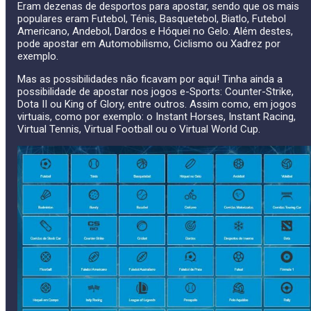
Eram dezenas de desportos para apostar, sendo que os mais
populares eram Futebol, Ténis, Basquetebol, Biatlo, Futebol
Americano, Andebol, Dardos e Hóquei no Gelo. Além destes,
pode apostar em Automobilismo, Ciclismo ou Xadrez por
exemplo.
Mas as possibilidades não ficavam por aqui! Tinha ainda a
possibilidade de apostar nos jogos e-Sports: Counter-Strike,
Dota II ou King of Glory, entre outros. Assim como, em jogos
virtuais, como por exemplo: o Instant Horses, Instant Racing,
Virtual Tennis, Virtual Football ou o Virtual World Cup.