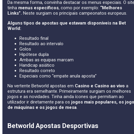
Da mesma forma, convinha destacar os menus especiais. O sit
tinha
menus específicos
, como por exemplo:
“Melhores
Links”.
Neste surgiam os principais campeonatos europeus.
Alguns tipos de apostas que estavam disponíveis na Bet
World:
Resultado final
Resultado ao intervalo
Golos
Hipótese dupla
Ambas as equipas marcam
Handicap asiático
Resultado correto
Especiais como “empate anula aposta”
Na vertente Betworld apostas em
Casino e Casino ao vivo
a
estrutura era semelhante. Primeiramente surgiam os melhores
jogos e as novidades. Tinha ainda ícones que permitiam ao
utilizador ir diretamente para os
jogos mais populares, os jog
de máquinas e os jogos de mesa
.
Betworld Apostas Desportivas