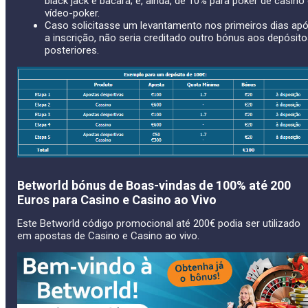
black jack e bacará; e, ainda, de 10% para poker de casino
vídeo-poker.
Caso solicitasse um levantamento nos primeiros dias ap
a inscrição, não seria creditado outro bónus aos depósit
posteriores.
Betworld bónus de Boas-vindas de 100% até 200
Euros para Casino e Casino ao Vivo
Este Betworld código promocional até 200€ podia ser utilizado
em apostas de Casino e Casino ao vivo.