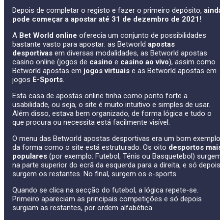
Depois de completar o registo e fazer o primeiro depósito,
aind
pode começar a apostar até 31 de dezembro de 2021
!
A
Bet World online
oferecia um conjunto de possibilidades
bastante vasto para apostar: as Betworld
apostas
desportivas
em diversas modalidades, as Betworld apostas
casino online (jogos de
casino
e
casino ao vivo
), assim como
Betworld apostas em
jogos virtuais
e as Betworld apostas em
jogos
E-Sports
.
Esta casa de apostas online tinha como ponto forte a
usabilidade, ou seja, o site é muito intuitivo e simples de usar.
Além disso, estava bem organizado, de forma lógica e tudo o
que procura ou necessita está facilmente visível.
O menu das Betworld apostas desportivas era um bom exempl
da forma como o site está estruturado. Os oito
desportos mai
populares
(por exemplo: Futebol, Ténis ou Basquetebol) surge
na parte superior do ecrã da esquerda para a direita, e só depoi
surgem os restantes. No final, surgem os e-sports.
Quando se clica na secção do futebol, a lógica repete-se.
Primeiro apareciam as principais competições e só depois
surgiam as restantes, por ordem alfabética.