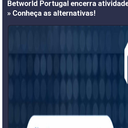
Bonanza
Olympus
Digger
Betworld Portugal encerra atividad
» Conheça as alternativas!
Aviator Online
Banca Francesa
Roleta
Blackjack
BÓNUS E PROMOÇÕES
Melhores Bónus em
Portugal
Bónus:
Freebets Até 100€