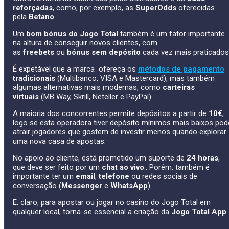
reforçadas
, como, por exemplo, as
SuperOdds
oferecidas
pela
Betano
.
Um
bom bónus do Jogo Total
também é um fator importante
na altura de conseguir novos clientes, com
as
freebets
ou
bónus sem depósito
cada vez mais praticados
É expetável que a marca ofereça os
métodos de pagamento
tradicionais
(Multibanco, VISA e Mastercard), mas também
algumas alternativas mais modernas, como
carteiras
virtuais
(MB Way, Skrill, Neteller e PayPal).
A maioria dos concorrentes permite depósitos a partir de
10€
,
logo se esta operadora tiver depósito mínimos mais baixos pod
atrair jogadores que gostem de investir menos quando explorar
uma nova casa de apostas.
No apoio ao cliente, está prometido um suporte de
24 horas
,
que deve ser feito por um
chat ao vivo
.. Porém, também é
importante ter um
email
,
telefone
ou redes sociais de
conversação (
Messenger
e
WhatsApp
).
E, claro, para apostar ou jogar no casino do Jogo Total em
qualquer local, torna-se essencial a criação da
Jogo Total App
.