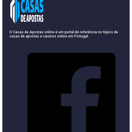
O Casas de Apostas online é um portal de referência no tópico de
casas de apostas e casinos online em Portugal.