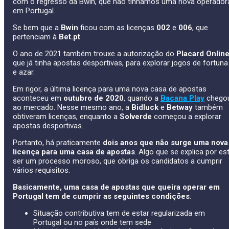
com o regresso da Bwin, que não tínhamos uma nova operador
em Portugal.
Se bem que a
Bwin
ficou com as licenças
002
e
006
, que
pertenciam à
Bet.pt
.
O ano de 2021 também trouxe a autorização do
Placard Onlin
que já tinha apostas desportivas, para explorar jogos de fortuna
e azar.
Em rigor, a última licença para uma nova casa de apostas
aconteceu em
outubro de 2020
, quando a
Bacana Play
chego
ao mercado. Nesse mesmo ano, a
Bidluck
e
Betway
também
obtiveram licenças, enquanto a
Solverde
começou a explorar
apostas desportivas.
Portanto, há praticamente
dois anos que não surge uma nova
licença para uma casa de apostas
. Algo que se explica por es
ser um processo moroso, que obriga os candidatos a cumprir
vários requisitos.
Basicamente, uma casa de apostas que queira operar em
Portugal tem de cumprir as seguintes condições
:
Situação contributiva tem de estar regularizada em
Portugal ou no país onde tem sede