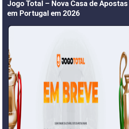
Bonanza
Olympus
Digger
Jogo Total – Nova Casa de Apostas
em Portugal em 2026
Aviator Online
Banca Francesa
Roleta
Blackjack
BÓNUS E PROMOÇÕES
Melhores Bónus em
Portugal
Bónus:
Freebets Até 100€