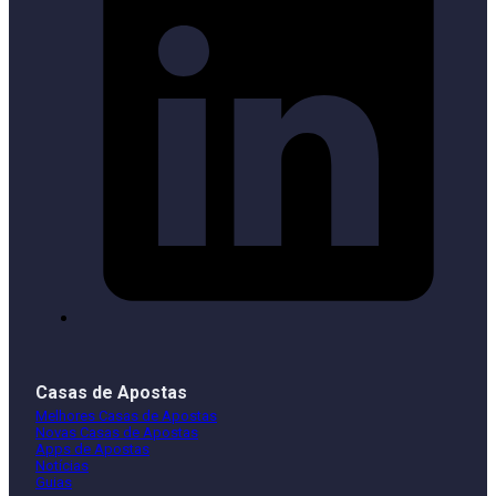
Casas de Apostas
Melhores Casas de Apostas
Novas Casas de Apostas
Apps de Apostas
Notícias
Guias