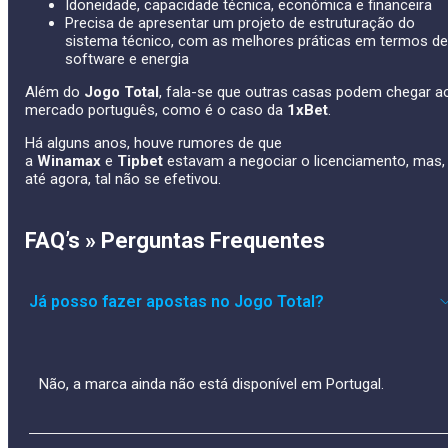
Idoneidade, capacidade técnica, económica e financeira
Precisa de apresentar um projeto de estruturação do
sistema técnico, com as melhores práticas em termos de
software e energia
Além do
Jogo Total
, fala-se que outras casas podem chegar a
mercado português, como é o caso da
1xBet
.
Há alguns anos, houve rumores de que
a
Winamax
e
Tipbet
estavam a negociar o licenciamento, mas,
até agora, tal não se efetivou.
FAQ’s » Perguntas Frequentes
Já posso fazer apostas no Jogo Total?
Não, a marca ainda não está disponível em Portugal.