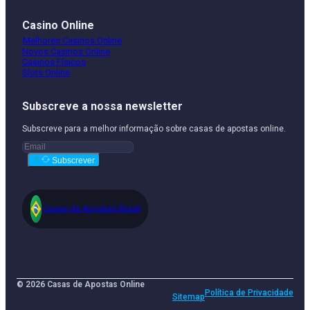
Casino Online
Melhores Casinos Online
Novos Casinos Online
Casinos Físicos
Slots Online
Subscreve a nossa newsletter
Subscreve para a melhor informação sobre casas de apostas online.
Subscrever
Casas de Apostas Brasil
© 2026 Casas de Apostas Online
Política de Privacidade
Sitemap