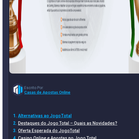
Bónus:
100% Até 150€
Bónus:
150% até 300€
Melhores Bónus de
Apostas
Bónus de Casino Online
Bónus Sem Depósito
Casino
Escrito Por:
Bónus Sem Depósito
Casas de Apostas Online
Apostas
Alternativas ao JogoTotal
MÉTODOS DE
Destaques do Jogo Total – Quais as Novidades?
PAGAMENTO
Oferta Esperada do JogoTotal
Bitcoin
Mastercard
Casino Online e Apostas no Jogo Total