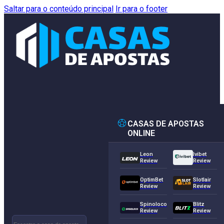
Saltar para o conteúdo principal
Ir para o footer
CASAS DE APOSTAS
ONLINE
Leon
Ivibet
Review
Review
Slotlair
OptimBet
Review
Review
Spinoloco
Blitz
Review
Review
Pesquisar