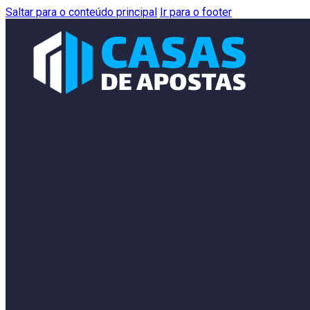
Saltar para o conteúdo principal
Ir para o footer