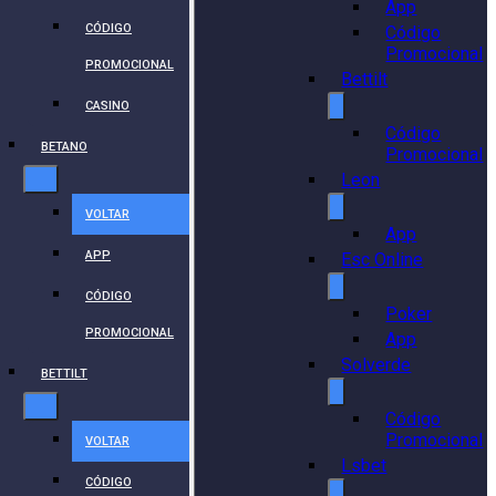
App
CÓDIGO
Código
Promocional
PROMOCIONAL
Bettilt
CASINO
Código
BETANO
Promocional
Leon
VOLTAR
App
APP
Esc Online
CÓDIGO
Poker
PROMOCIONAL
App
Solverde
BETTILT
Código
Promocional
VOLTAR
Lsbet
CÓDIGO