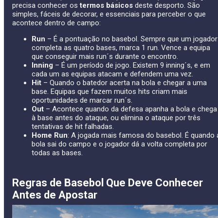
precisa conhecer os
termos básicos
deste desporto. São
simples, fáceis de decorar, e essenciais para perceber o que
acontece dentro de campo:
Run
– É a pontuação no basebol. Sempre que um jogador
completa as quatro bases, marca 1 run. Vence a equipa
que conseguir mais run´s durante o encontro.
Inning
– É um período de jogo. Existem 9 inning´s, e em
cada um as equipas atacam e defendem uma vez.
Hit
– Quando o batedor acerta na bola e chegar a uma
base. Equipas que fazem muitos hits criam mais
oportunidades de marcar run´s.
Out
– Acontece quando da defesa apanha a bola e chega
à base antes do ataque, ou elimina o ataque por três
tentativas de hit falhadas.
Home Run
: A jogada mais famosa do basebol. É quando 
bola sai do campo e o jogador dá a volta completa por
todas as bases.
Regras de Basebol Que Deve Conhecer
Antes de Apostar