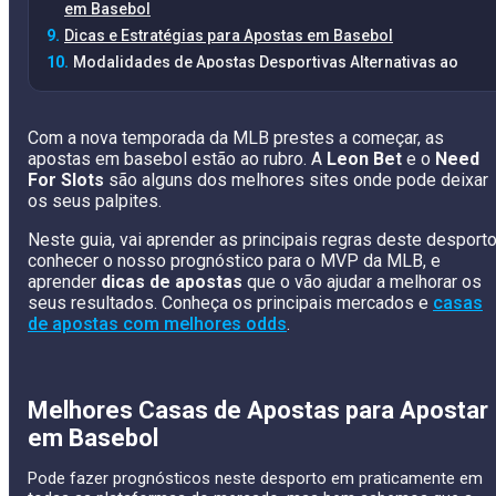
em Basebol
Dicas e Estratégias para Apostas em Basebol
Modalidades de Apostas Desportivas Alternativas ao
Basebol
FAQ´s: Perguntas Frequentes
Com a nova temporada da MLB prestes a começar, as
apostas em basebol estão ao rubro. A
Leon Bet
e o
Need
For Slots
são alguns dos melhores sites onde pode deixar
os seus palpites.
Neste guia, vai aprender as principais regras deste desporto
conhecer o nosso prognóstico para o MVP da MLB, e
aprender
dicas de apostas
que o vão ajudar a melhorar os
seus resultados. Conheça os principais mercados e
casas
de apostas com melhores odds
.
Melhores Casas de Apostas para Apostar
em Basebol
Pode fazer prognósticos neste desporto em praticamente em