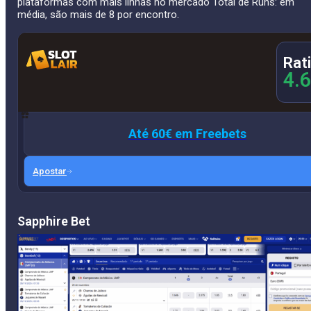
plataformas com mais linhas no mercado Total de Runs: em
média, são mais de 8 por encontro.
Rati
4.6
Até 60€ em Freebets
Apostar
Sapphire Bet