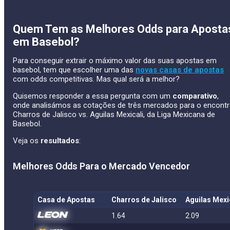
Quem Tem as Melhores Odds para Aposta
em Basebol?
Para conseguir extrair o máximo valor das suas apostas em
basebol, tem que escolher uma das
novas casas de apostas
com odds competitivas. Mas qual será a melhor?
Quisemos responder a essa pergunta com um
comparativo
,
onde analisámos as cotações de três mercados para o encont
Charros de Jalisco vs. Aguilas Mexicali, da Liga Mexicana de
Basebol.
Veja os
resultados
:
Melhores Odds Para o Mercado Vencedor
Casa de Apostas
Charros de Jalisco
Aguilas Mexi
1.64
2.09