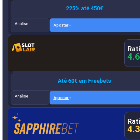
225% até 450€
Análise
Apostar
Rati
4.6
Até 60€ em Freebets
Análise
Apostar
Rati
4.3