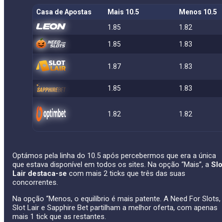
Casa de Apostas
Mais 10.5
Menos 10.5
1.85
1.82
1.85
1.83
1.87
1.83
1.85
1.83
1.82
1.82
Optámos pela linha do 10.5 após percebermos que era a única
que estava disponível em todos os sites. Na opção “Mais”, a
Slo
Lair destaca-se
com mais 2 ticks que três das suas
concorrentes.
Na opção “Menos, o equilíbrio é mais patente. A Need For Slots,
Slot Lair e Sapphire Bet partilham a melhor oferta, com apenas
mais 1 tick que as restantes.