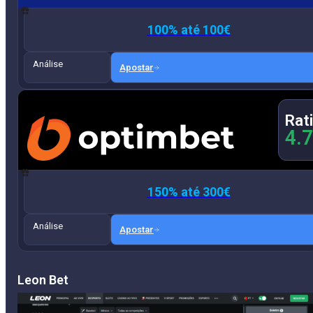
100% até 100€
Análise
Apostar
Rati
4.7
150% até 300€
Análise
Apostar
Leon Bet