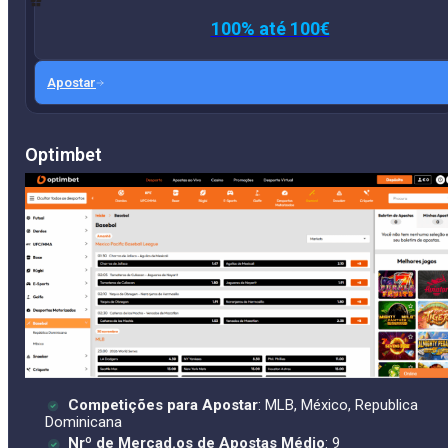
100% até 100€
Apostar
Optimbet
Competições para Apostar
: MLB, México, Republica
Dominicana
Nrº de Mercad.os de Apostas Médio
: 9