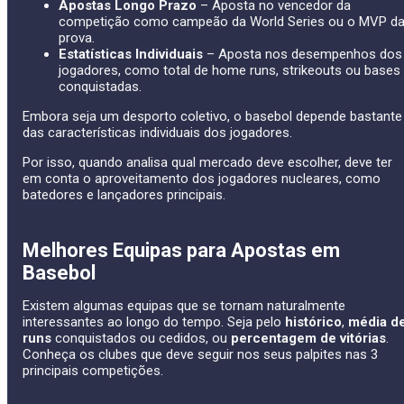
Apostas Longo Prazo
– Aposta no vencedor da
competição como campeão da World Series ou o MVP d
prova.
Estatísticas Individuais
– Aposta nos desempenhos dos
jogadores, como total de home runs, strikeouts ou bases
conquistadas.
Embora seja um desporto coletivo, o basebol depende bastante
das características individuais dos jogadores.
Por isso, quando analisa qual mercado deve escolher, deve ter
em conta o aproveitamento dos jogadores nucleares, como
batedores e lançadores principais.
Melhores Equipas para Apostas em
Basebol
Existem algumas equipas que se tornam naturalmente
interessantes ao longo do tempo. Seja pelo
histórico
,
média d
runs
conquistados ou cedidos, ou
percentagem de vitórias
.
Conheça os clubes que deve seguir nos seus palpites nas 3
principais competições.