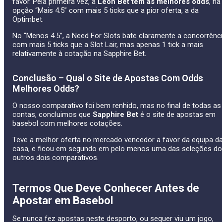
favor. Pela primeira vez, a
Leon Bet tem as melhores odds
, na
opção “Mais 4.5” com mais 5 ticks que a pior oferta, a da
Optimbet.
No “Menos 4.5”, a Need For Slots bate claramente a concorrênc
com mais 5 ticks que a Slot Lair, mas apenas 1 tick a mais
relativamente à cotação na Sapphire Bet.
Conclusão – Qual o Site de Apostas Com Odds
Melhores Odds?
O nosso comparativo foi bem renhido, mas no final de todas as
contas, concluimos que
Sapphire Bet
é o site de apostas em
basebol com melhores cotações.
Teve a melhor oferta no mercado vencedor a favor da equipa d
casa, e ficou em segundo em pelo menos uma das seleções d
outros dois comparativos.
Termos Que Deve Conhecer Antes de
Apostar em Basebol
Se nunca fez apostas neste desporto, ou sequer viu um jogo,